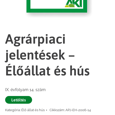
Agrárpiaci
jelentések –
Élőállat és hús
IX. évfolyam 14. szám
Letöltés
Kategória:
Élő állat és hús
Cikkszám:
APJ-EH-2006-14