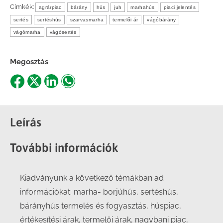
Címkék:
agrárpiac
bárány
hús
juh
marhahús
piaci jelentés
sertés
sertéshús
szarvasmarha
termelői ár
vágóbárány
vágómarha
vágósertés
Megosztás
Share
Share
Share
Share
on
on
on
on
Facebook
X
LinkedIn
WhatsApp
Leírás
További információk
Kiadványunk a következő témákban ad
információkat: marha- borjúhús, sertéshús,
bárányhús termelés és fogyasztás, húspiac,
értékesítési árak, termelői árak, nagybani piac,