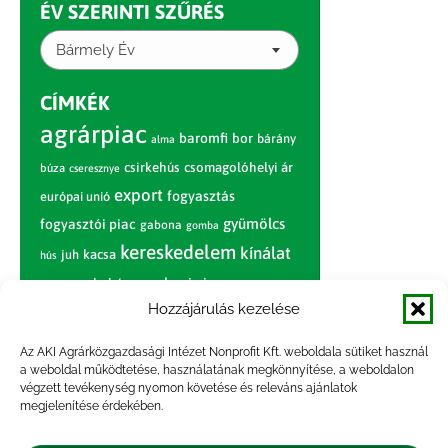
ÉV SZERINTI SZŰRÉS
Bármely Év
CÍMKÉK
agrárpiac
baromfi
bor
bárány
alma
csirkehús
csomagolóhelyi ár
búza
cseresznye
export
fogyasztás
európai unió
gyümölcs
fogyasztói piac
gabona
gomba
kereskedelem
kínálat
juh
kacsa
hús
nagybani piac
marhahús
körte
narancs
nemzetközi árinformációk
Hozzájárulás kezelése
piaci jelentés
piac
paradicsom
Az AKI Agrárközgazdasági Intézet Nonprofit Kft. weboldala sütiket használ
a weboldal működtetése, használatának megkönnyítése, a weboldalon
pulyka
pulykahús
sertés
sertéshús
végzett tevékenység nyomon követése és releváns ajánlatok
termelői
termelés
megjelenítése érdekében.
szarvasmarha
ár
világpiac
tojás
vágóbárány