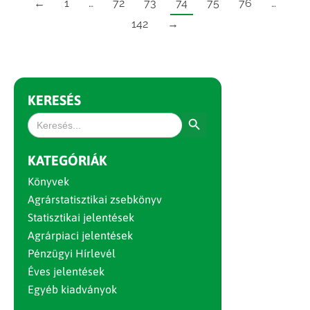
←
1
…
72
73
74
75
76
…
142
→
KERESÉS
Search Button
Search
for:
KATEGÓRIÁK
Könyvek
Agrárstatisztikai zsebkönyv
Statisztikai jelentések
Agrárpiaci jelentések
Pénzügyi Hírlevél
Éves jelentések
Egyéb kiadványok