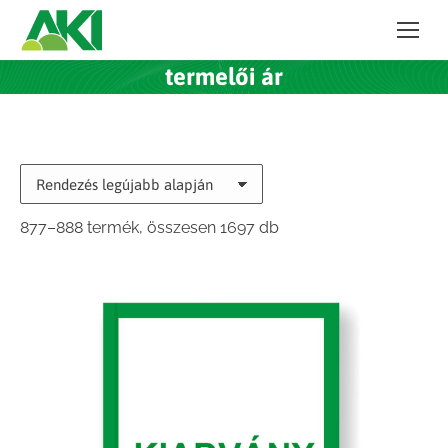
termelői ár
Sorted
877–888 termék, összesen 1697 db
by
latest