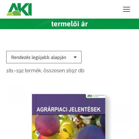
termelői ár
Sorted
181–192 termék, összesen 1697 db
by
latest