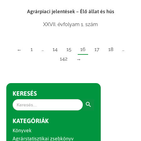
Agrárpiaci jelentések – Élő állat és hús
XXVII. évfolyam 1. szám
←
1
…
14
15
16
17
18
…
142
→
KERESÉS
Search Button
Search
for:
KATEGÓRIÁK
Könyvek
Agrárstatisztikai zsebkönyv