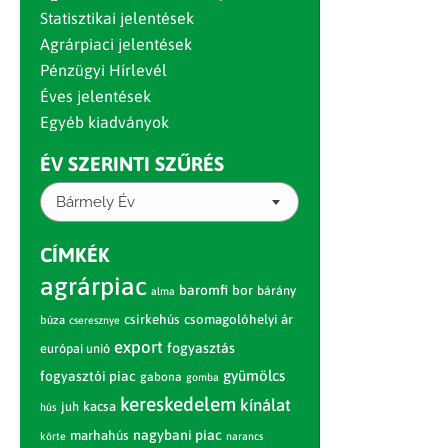
Statisztikai jelentések
Agrárpiaci jelentések
Pénzügyi Hírlevél
Éves jelentések
Egyéb kiadványok
ÉV SZERINTI SZŰRÉS
Bármely Év
CÍMKÉK
agrárpiac
baromfi
bor
bárány
alma
csirkehús
csomagolóhelyi ár
búza
cseresznye
export
fogyasztás
európai unió
gyümölcs
fogyasztói piac
gabona
gomba
kereskedelem
kínálat
juh
kacsa
hús
nagybani piac
marhahús
körte
narancs