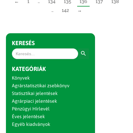
←
1
…
134
135
136
137
138
…
142
→
KERESÉS
Search Button
Search
for:
KATEGÓRIÁK
Könyvek
Agrárstatisztikai zsebkönyv
Statisztikai jelentések
Agrárpiaci jelentések
Pénzügyi Hírlevél
Éves jelentések
Egyéb kiadványok