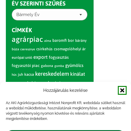
ÉV SZERINTI SZŰRÉS
Bármely Év
CÍMKÉK
agrárpiac
baromfi
bor
bárány
alma
csirkehús
csomagolóhelyi ár
búza
cseresznye
export
fogyasztás
európai unió
gyümölcs
fogyasztói piac
gabona
gomba
kereskedelem
kínálat
juh
kacsa
hús
nagybani piac
marhahús
körte
narancs
nemzetközi árinformációk
Hozzájárulás kezelése
piaci jelentés
piac
paradicsom
Az AKI Agrárközgazdasági Intézet Nonprofit Kft. weboldala sütiket használ
a weboldal működtetése, használatának megkönnyítése, a weboldalon
pulyka
pulykahús
sertés
sertéshús
végzett tevékenység nyomon követése és releváns ajánlatok
termelői
termelés
megjelenítése érdekében.
szarvasmarha
ár
világpiac
tojás
vágóbárány