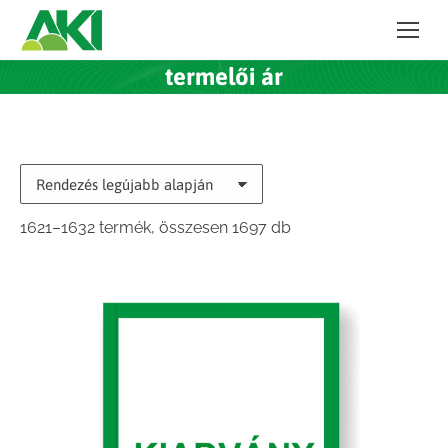
termelői ár
Sorted
1621–1632 termék, összesen 1697 db
by
latest