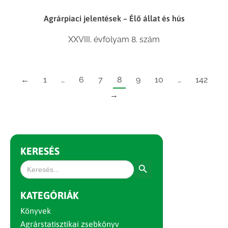
Agrárpiaci jelentések – Élő állat és hús
XXVIII. évfolyam 8. szám
←
1
…
6
7
8
9
10
…
142
→
KERESÉS
Search Button
Search
for:
KATEGÓRIÁK
Könyvek
Agrárstatisztikai zsebkönyv