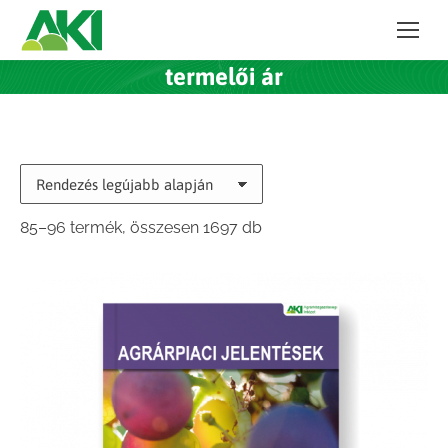
termelői ár
Sorted
85–96 termék, összesen 1697 db
by
latest