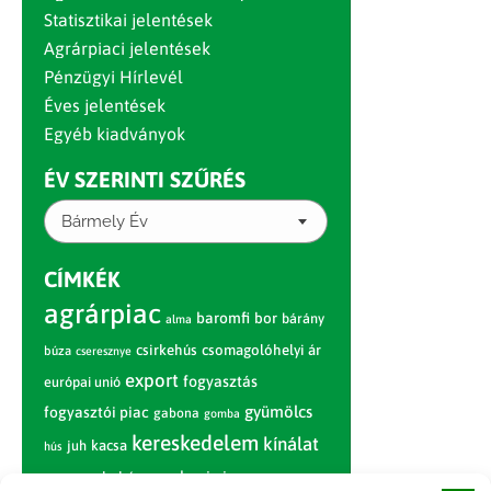
Statisztikai jelentések
Agrárpiaci jelentések
Pénzügyi Hírlevél
Éves jelentések
Egyéb kiadványok
ÉV SZERINTI SZŰRÉS
Bármely Év
CÍMKÉK
agrárpiac
baromfi
bor
bárány
alma
csirkehús
csomagolóhelyi ár
búza
cseresznye
export
fogyasztás
európai unió
gyümölcs
fogyasztói piac
gabona
gomba
kereskedelem
kínálat
juh
kacsa
hús
nagybani piac
marhahús
körte
narancs