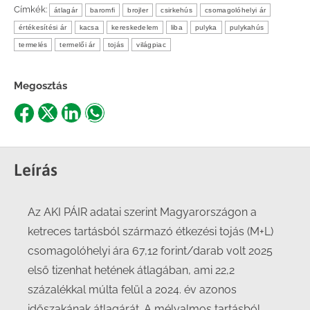
Címkék:
átlagár
baromfi
brojler
csirkehús
csomagolóhelyi ár
értékesítési ár
kacsa
kereskedelem
liba
pulyka
pulykahús
termelés
termelői ár
tojás
világpiac
Megosztás
Share
Share
Share
Share
on
on
on
on
Facebook
X
LinkedIn
WhatsApp
Leírás
Az AKI PÁIR adatai szerint Magyarországon a
ketreces tartásból származó étkezési tojás (M+L)
csomagolóhelyi ára 67,12 forint/darab volt 2025
első tizenhat hetének átlagában, ami 22,2
százalékkal múlta felül a 2024. év azonos
időszakának átlagárát. A mélyalmos tartásból