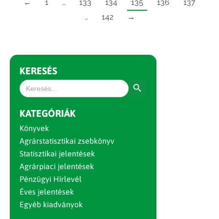
←
1
…
133
134
135
136
137
…
142
→
KERESÉS
Search Button
Search
for:
KATEGÓRIÁK
Könyvek
Agrárstatisztikai zsebkönyv
Statisztikai jelentések
Agrárpiaci jelentések
Pénzügyi Hírlevél
Éves jelentések
Egyéb kiadványok