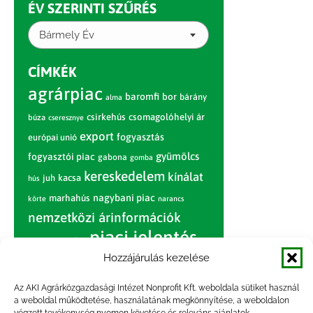
ÉV SZERINTI SZŰRÉS
Bármely Év
CÍMKÉK
agrárpiac
baromfi
bor
bárány
alma
csirkehús
csomagolóhelyi ár
búza
cseresznye
export
fogyasztás
európai unió
gyümölcs
fogyasztói piac
gabona
gomba
kereskedelem
kínálat
juh
kacsa
hús
nagybani piac
marhahús
körte
narancs
nemzetközi árinformációk
piaci jelentés
piac
paradicsom
Hozzájárulás kezelése
pulyka
pulykahús
sertés
sertéshús
termelői
termelés
szarvasmarha
Az AKI Agrárközgazdasági Intézet Nonprofit Kft. weboldala sütiket használ
ár
a weboldal működtetése, használatának megkönnyítése, a weboldalon
világpiac
tojás
vágóbárány