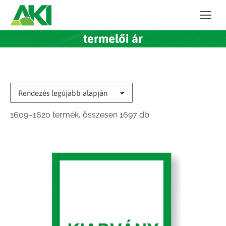
termelői ár
Sorted
1609–1620 termék, összesen 1697 db
by
latest