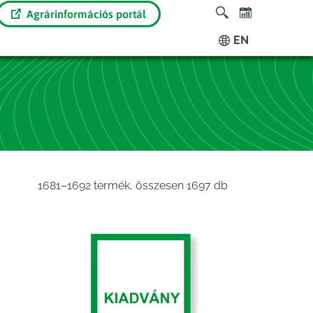
Agrárinformációs portál
EN
Sorted
1681–1692 termék, összesen 1697 db
by
latest