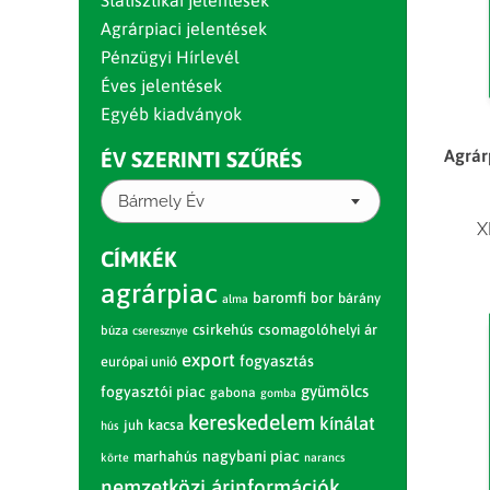
Statisztikai jelentések
Agrárpiaci jelentések
Pénzügyi Hírlevél
Éves jelentések
Egyéb kiadványok
Agrár
ÉV SZERINTI SZŰRÉS
Bármely Év
X
CÍMKÉK
agrárpiac
baromfi
bor
bárány
alma
csirkehús
csomagolóhelyi ár
búza
cseresznye
export
fogyasztás
európai unió
gyümölcs
fogyasztói piac
gabona
gomba
kereskedelem
kínálat
juh
kacsa
hús
nagybani piac
marhahús
körte
narancs
nemzetközi árinformációk