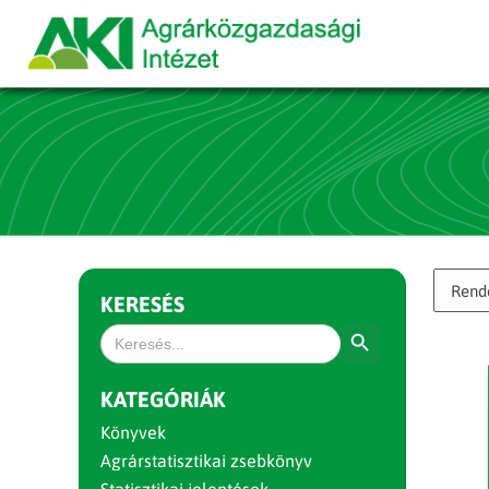
KERESÉS
Search Button
Search
for:
KATEGÓRIÁK
Könyvek
Agrárstatisztikai zsebkönyv