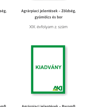
ség,
Agrárpiaci jelentések – Zöldség,
gyümölcs és bor
XIX. évfolyam 2. szám
omfi
Agrárpiaci jelentések – Baromfi