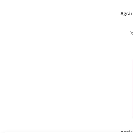
Agrár
X
Agrár