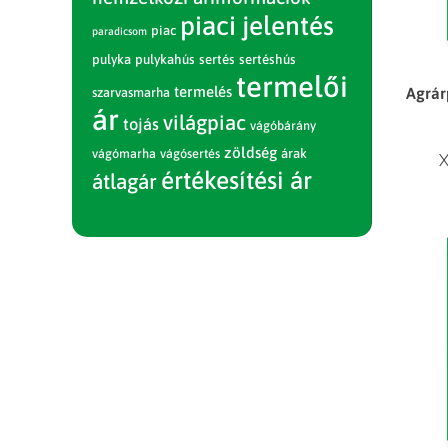
piaci jelentés
piac
paradicsom
pulyka
pulykahús
sertés
sertéshús
termelői
termelés
Agrár
szarvasmarha
ár
világpiac
tojás
vágóbárány
zöldség
vágómarha
vágósertés
árak
X
értékesítési ár
átlagár