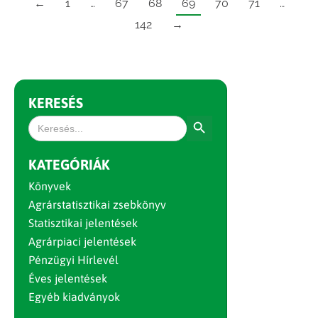
←
1
…
67
68
69
70
71
…
142
→
KERESÉS
Search Button
Search
for:
KATEGÓRIÁK
Könyvek
Agrárstatisztikai zsebkönyv
Statisztikai jelentések
Agrárpiaci jelentések
Pénzügyi Hírlevél
Éves jelentések
Egyéb kiadványok