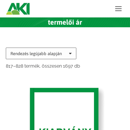
termelői ár
Sorted
817–828 termék, összesen 1697 db
by
latest