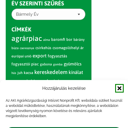
ÉV SZERINTI SZŰRÉS
Bármely Év
CÍMKÉK
agrárpiac
baromfi
bor
bárány
alma
csirkehús
csomagolóhelyi ár
búza
cseresznye
export
fogyasztás
európai unió
gyümölcs
fogyasztói piac
gabona
gomba
kereskedelem
kínálat
juh
kacsa
hús
nagybani piac
marhahús
körte
narancs
nemzetközi árinformációk
Hozzájárulás kezelése
piaci jelentés
piac
paradicsom
Az AKI Agrárközgazdasági Intézet Nonprofit Kft. weboldala sütiket használ
a weboldal működtetése, használatának megkönnyítése, a weboldalon
pulyka
pulykahús
sertés
sertéshús
végzett tevékenység nyomon követése és releváns ajánlatok
termelői
termelés
megjelenítése érdekében.
szarvasmarha
ár
világpiac
tojás
vágóbárány