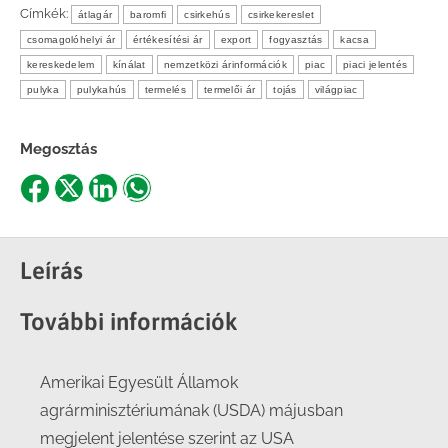
Címkék:
átlagár
baromfi
csirkehús
csirkekereslet
csomagolóhelyi ár
értékesítési ár
export
fogyasztás
kacsa
kereskedelem
kínálat
nemzetközi árinformációk
piac
piaci jelentés
pulyka
pulykahús
termelés
termelői ár
tojás
világpiac
Megosztás
Share
Share
Share
Share
on
on
on
on
Facebook
X
LinkedIn
WhatsApp
Leírás
További információk
Amerikai Egyesült Államok
agrárminisztériumának (USDA) májusban
megjelent jelentése szerint az USA