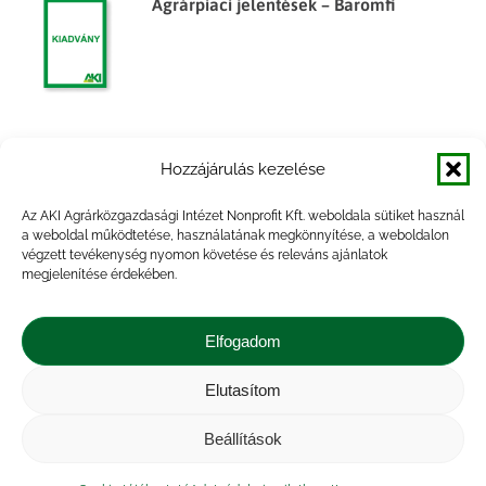
Agrárpiaci jelentések – Baromfi
Agrárpiaci jelentések – Baromfi
Hozzájárulás kezelése
Az AKI Agrárközgazdasági Intézet Nonprofit Kft. weboldala sütiket használ
a weboldal működtetése, használatának megkönnyítése, a weboldalon
végzett tevékenység nyomon követése és releváns ajánlatok
megjelenítése érdekében.
Agrárpiaci jelentések – Baromfi
Elfogadom
Elutasítom
Beállítások
Impresszum
|
Kapcsolat
|
Jogi nyilatkozat
|