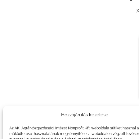
X
Agrár
Hozzájárulás kezelése
X
Az AKI Agrárközgazdasági Intézet Nonprofit Kft. weboldala sütiket használ 
működtetése, használatának megkönnyítése, a weboldalon végzett tevéke