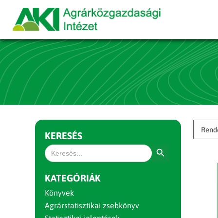
KERESÉS
Search Button
Search
for:
KATEGÓRIÁK
Könyvek
Agrárstatisztikai zsebkönyv