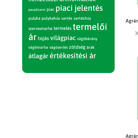
piaci jelentés
piac
paradicsom
pulyka
pulykahús
sertés
sertéshús
Agrár
termelői
termelés
szarvasmarha
X
ár
világpiac
tojás
vágóbárány
zöldség
vágómarha
vágósertés
árak
értékesítési ár
átlagár
Agrár