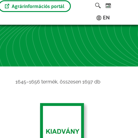
Agrárinformációs portál
EN
Sorted
1645–1656 termék, összesen 1697 db
by
latest