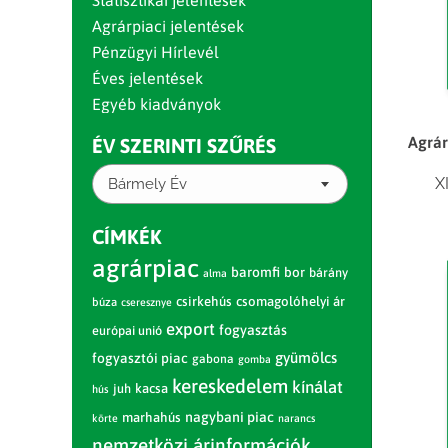
Statisztikai jelentések
Agrárpiaci jelentések
Pénzügyi Hírlevél
Éves jelentések
Egyéb kiadványok
Agrár
ÉV SZERINTI SZŰRÉS
X
Bármely Év
CÍMKÉK
agrárpiac
baromfi
bor
bárány
alma
csirkehús
csomagolóhelyi ár
búza
cseresznye
export
fogyasztás
európai unió
gyümölcs
fogyasztói piac
gabona
gomba
kereskedelem
kínálat
juh
kacsa
hús
nagybani piac
marhahús
körte
narancs
nemzetközi árinformációk