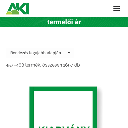
termelői ár
Sorted
457–468 termék, összesen 1697 db
by
latest