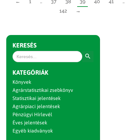
←
1
…
37
38
39
40
41
…
142
→
KERESÉS
Search Button
Search
for:
KATEGÓRIÁK
Könyvek
Agrárstatisztikai zsebkönyv
Statisztikai jelentések
Agrárpiaci jelentések
Pénzügyi Hírlevél
Éves jelentések
Egyéb kiadványok