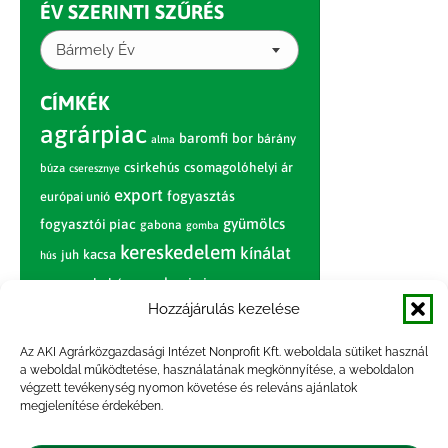
ÉV SZERINTI SZŰRÉS
Bármely Év
CÍMKÉK
agrárpiac
baromfi
bor
bárány
alma
csirkehús
csomagolóhelyi ár
búza
cseresznye
export
fogyasztás
európai unió
gyümölcs
fogyasztói piac
gabona
gomba
kereskedelem
kínálat
juh
kacsa
hús
nagybani piac
marhahús
körte
narancs
nemzetközi árinformációk
Hozzájárulás kezelése
piaci jelentés
piac
paradicsom
Az AKI Agrárközgazdasági Intézet Nonprofit Kft. weboldala sütiket használ
a weboldal működtetése, használatának megkönnyítése, a weboldalon
pulyka
pulykahús
sertés
sertéshús
végzett tevékenység nyomon követése és releváns ajánlatok
termelői
termelés
megjelenítése érdekében.
szarvasmarha
ár
világpiac
tojás
vágóbárány