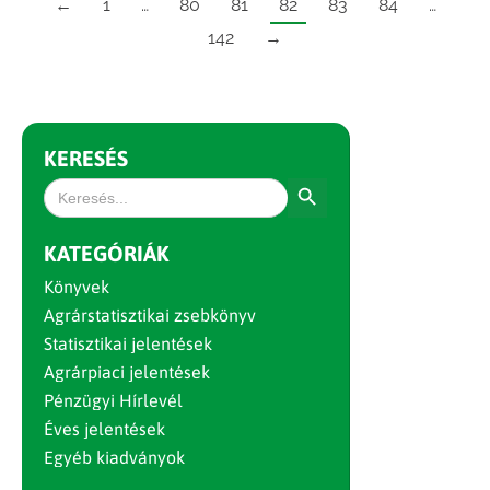
←
1
…
80
81
82
83
84
…
142
→
KERESÉS
Search Button
Search
for:
KATEGÓRIÁK
Könyvek
Agrárstatisztikai zsebkönyv
Statisztikai jelentések
Agrárpiaci jelentések
Pénzügyi Hírlevél
Éves jelentések
Egyéb kiadványok