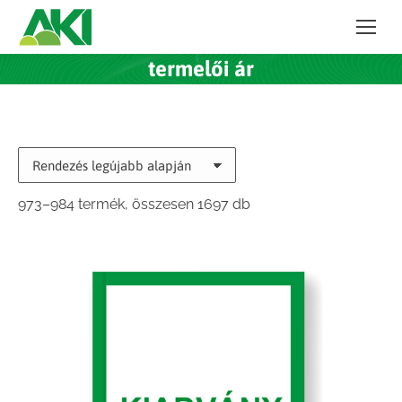
termelői ár
Sorted
973–984 termék, összesen 1697 db
by
latest