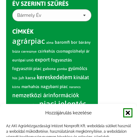
ÉV SZERINTI SZŰRÉS
Bármely Év
CÍMKÉK
agrárpiac
baromfi
bor
bárány
alma
csirkehús
csomagolóhelyi ár
búza
cseresznye
export
fogyasztás
európai unió
gyümölcs
fogyasztói piac
gabona
gomba
kereskedelem
kínálat
juh
kacsa
hús
nagybani piac
marhahús
körte
narancs
nemzetközi árinformációk
piaci jelentés
piac
paradicsom
Hozzájárulás kezelése
pulyka
pulykahús
sertés
sertéshús
termelői
termelés
szarvasmarha
Az AKI Agrárközgazdasági Intézet Nonprofit Kft. weboldala sütiket használ
ár
a weboldal működtetése, használatának megkönnyítése, a weboldalon
világpiac
tojás
vágóbárány