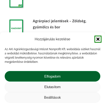
Agrárpiaci jelentések – Zöldség,
gyümölcs és bor
Hozzájárulás kezelése
Az AKI Agrárközgazdasági Intézet Nonprofit Kft. weboldala sütiket használ
Főbb termények és termékek
a weboldal működtetése, használatának megkönnyítése, a weboldalon
végzett tevékenység nyomon követése és releváns ajánlatok
készletalakulása, 2014. év
megjelenítése érdekében.
Elfogadom
Elutasítom
Impresszum
|
Kapcsolat
|
Jogi nyilatkozat
|
Közérdekű adatok
|
Adatvédelmi nyilatkozat
|
Beállítások
Akadálymentesítési nyilatkozat
|
Cookie