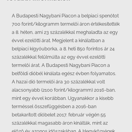
A Budapesti Nagybani Piacon a belpiaci spenótot
700 forint/kilogramm termelői áron értékesítették
a 8. héten, ami 23 százalékkal meghaladta az egy
évvel ezelőtti árat. Megjelent a kínálatban a
belpiaci kígyóuborka, a 8. heti 850 forintos ár 24
százalékkal felülmúlta az egy évvel ezelőtti
termelői árat. A Budapesti Nagybani Piacon a
belföldi dióbél kínálata egész évben folyamatos.
A hazai dió termelői ára 30 százalékkal volt
alacsonyabb (2100 forint/kilogramm) 2016-ban,
mint egy évvel korábban. Ugyanakkor a kisebb
terméssel összefüggésben a 2016-ban
betakarított dióbelet 2017. február végén 55
százalékkal magasabb áron kínálták, mint az
előző év azonos időszakában. A Hegyközségek