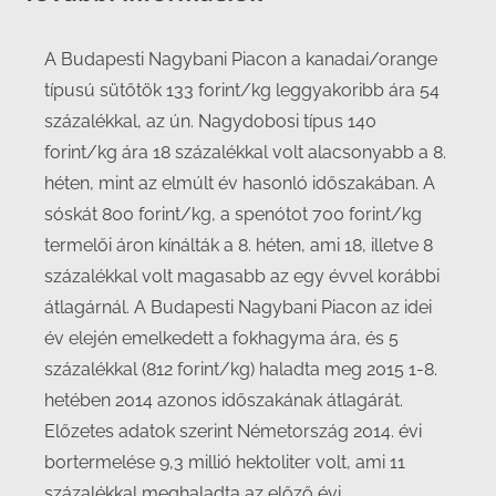
A Budapesti Nagybani Piacon a kanadai/orange
típusú sütőtök 133 forint/kg leggyakoribb ára 54
százalékkal, az ún. Nagydobosi típus 140
forint/kg ára 18 százalékkal volt alacsonyabb a 8.
héten, mint az elmúlt év hasonló időszakában. A
sóskát 800 forint/kg, a spenótot 700 forint/kg
termelői áron kínálták a 8. héten, ami 18, illetve 8
százalékkal volt magasabb az egy évvel korábbi
átlagárnál. A Budapesti Nagybani Piacon az idei
év elején emelkedett a fokhagyma ára, és 5
százalékkal (812 forint/kg) haladta meg 2015 1-8.
hetében 2014 azonos időszakának átlagárát.
Előzetes adatok szerint Németország 2014. évi
bortermelése 9,3 millió hektoliter volt, ami 11
százalékkal meghaladta az előző évi