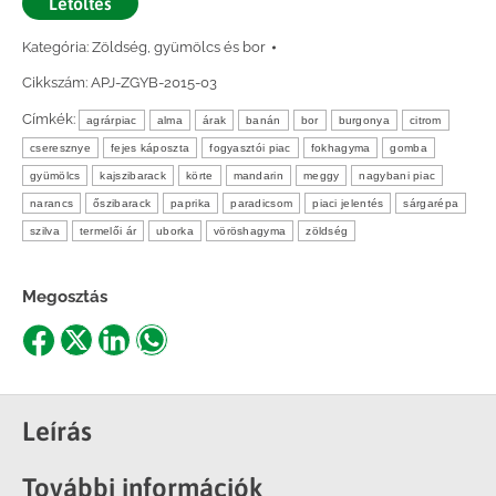
Letöltés
Kategória:
Zöldség, gyümölcs és bor
Cikkszám:
APJ-ZGYB-2015-03
Címkék:
agrárpiac
alma
árak
banán
bor
burgonya
citrom
cseresznye
fejes káposzta
fogyasztói piac
fokhagyma
gomba
gyümölcs
kajszibarack
körte
mandarin
meggy
nagybani piac
narancs
őszibarack
paprika
paradicsom
piaci jelentés
sárgarépa
szilva
termelői ár
uborka
vöröshagyma
zöldség
Megosztás
Share
Share
Share
Share
on
on
on
on
Facebook
X
LinkedIn
WhatsApp
Leírás
További információk