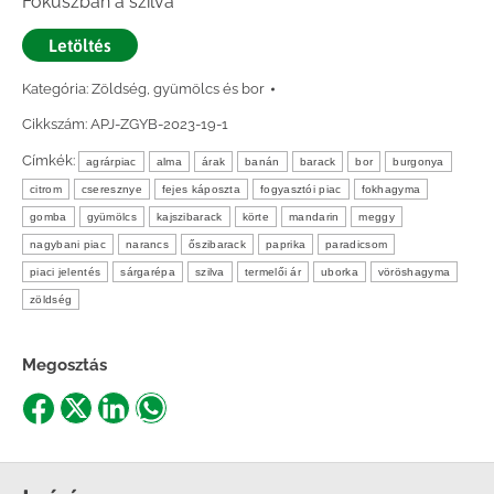
Fókuszban a szilva
Letöltés
Kategória:
Zöldség, gyümölcs és bor
Cikkszám:
APJ-ZGYB-2023-19-1
Címkék:
agrárpiac
alma
árak
banán
barack
bor
burgonya
citrom
cseresznye
fejes káposzta
fogyasztói piac
fokhagyma
gomba
gyümölcs
kajszibarack
körte
mandarin
meggy
nagybani piac
narancs
őszibarack
paprika
paradicsom
piaci jelentés
sárgarépa
szilva
termelői ár
uborka
vöröshagyma
zöldség
Megosztás
Share
Share
Share
Share
on
on
on
on
Facebook
X
LinkedIn
WhatsApp