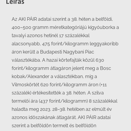
Leírás
Az AKI PÁIR adatai szerint a 38. héten a belföldi,
400–500 gramm méretkategóriájú kígyóuborka a
tavalyi azonos hetinél 17 százalékkal
alacsonyabb, 475 forint/kilogramm leggyakoribb
áron került a Budapesti Nagybani Piac
választékába. A hazai körtefajták közül 630
forint/kilogramm átlagáron jelent meg a Bosc
kobak/Alexander a választékban, míg a
Vilmoskörtét 620 forint/kilogramm áron (+11
százalék) értékesítették a 38. héten. A szilva
termelői ára (437 forint/kilogramm) 8 százalékkal
haladta meg 2023. 28–38. hetében az elmúlt év
azonos időszakának átlagárát. AKI PÁIR adatai
szerint a belföldön termelt és belföldön