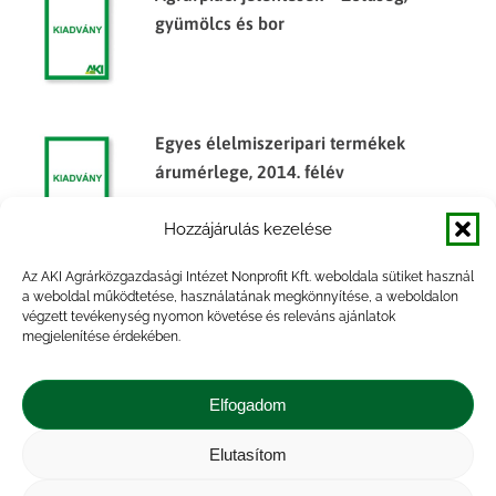
gyümölcs és bor
Egyes élelmiszeripari termékek
árumérlege, 2014. félév
Hozzájárulás kezelése
Az AKI Agrárközgazdasági Intézet Nonprofit Kft. weboldala sütiket használ
Főbb termények és termékek
a weboldal működtetése, használatának megkönnyítése, a weboldalon
végzett tevékenység nyomon követése és releváns ajánlatok
készletalakulása, 2014. év
megjelenítése érdekében.
Elfogadom
Elutasítom
Impresszum
|
Kapcsolat
|
Jogi nyilatkozat
|
Közérdekű adatok
|
Adatvédelmi nyilatkozat
|