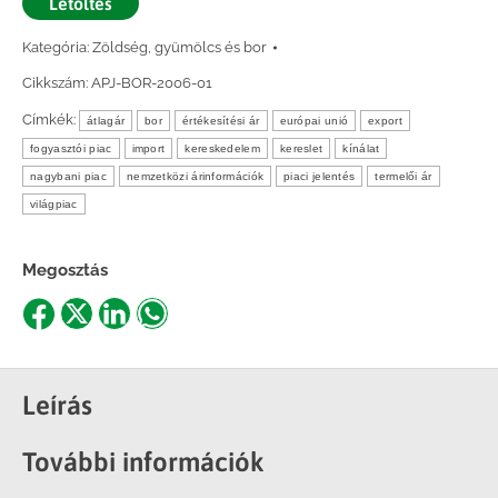
Letöltés
Kategória:
Zöldség, gyümölcs és bor
Cikkszám:
APJ-BOR-2006-01
Címkék:
átlagár
bor
értékesítési ár
európai unió
export
fogyasztói piac
import
kereskedelem
kereslet
kínálat
nagybani piac
nemzetközi árinformációk
piaci jelentés
termelői ár
világpiac
Megosztás
Share
Share
Share
Share
on
on
on
on
Facebook
X
LinkedIn
WhatsApp
Leírás
További információk