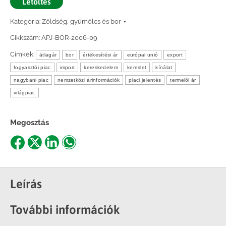
Letöltés
Kategória:
Zöldség, gyümölcs és bor
Cikkszám:
APJ-BOR-2006-09
Címkék:
átlagár
bor
értékesítési ár
európai unió
export
fogyasztói piac
import
kereskedelem
kereslet
kínálat
nagybani piac
nemzetközi árinformációk
piaci jelentés
termelői ár
világpiac
Megosztás
Share
Share
Share
Share
on
on
on
on
Facebook
X
LinkedIn
WhatsApp
Leírás
További információk