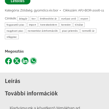
Letöltés
Kategória:
Zöldség, gyümölcs és bor
Cikkszám:
APJ-BOR-2006-11
Címkék:
átlagár
bor
értékesítési ár
európai unió
export
fogyasztói piac
import
kereskedelem
kereslet
kínálat
nagybani piac
nemzetközi árinformációk
piaci jelentés
termelői ár
világpiac
Megosztás
Share
Share
Share
Share
on
on
on
on
Facebook
X
LinkedIn
WhatsApp
Leírás
További információk
Kiadványunk a következő témákban ad