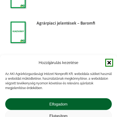
Agrárpiaci jelentések – Baromfi
Az élelmiszergazdaság
Hozzájárulás kezelése
külkereskedelme, 2014. év
Az AKI Agrárközgazdasági Intézet Nonprofit Kft. weboldala sütiket használ
a weboldal működtetése, használatának megkönnyítése, a weboldalon
végzett tevékenység nyomon követése és releváns ajánlatok
megjelenítése érdekében.
Agrárpiaci jelentések – Baromfi
Elfogadom
Elutasítom