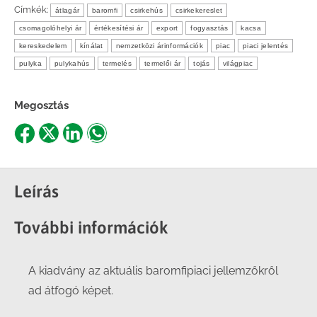
Címkék:
átlagár
baromfi
csirkehús
csirkekereslet
csomagolóhelyi ár
értékesítési ár
export
fogyasztás
kacsa
kereskedelem
kínálat
nemzetközi árinformációk
piac
piaci jelentés
pulyka
pulykahús
termelés
termelői ár
tojás
világpiac
Megosztás
Share
Share
Share
Share
on
on
on
on
Facebook
X
LinkedIn
WhatsApp
Leírás
További információk
A kiadvány az aktuális baromfipiaci jellemzőkről
ad átfogó képet.