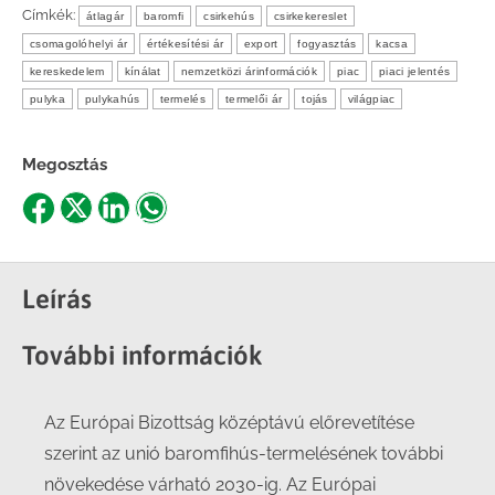
Címkék:
átlagár
baromfi
csirkehús
csirkekereslet
csomagolóhelyi ár
értékesítési ár
export
fogyasztás
kacsa
kereskedelem
kínálat
nemzetközi árinformációk
piac
piaci jelentés
pulyka
pulykahús
termelés
termelői ár
tojás
világpiac
Megosztás
Share
Share
Share
Share
on
on
on
on
Facebook
X
LinkedIn
WhatsApp
Leírás
További információk
Az Európai Bizottság középtávú előrevetítése
szerint az unió baromfihús-termelésének további
növekedése várható 2030-ig. Az Európai