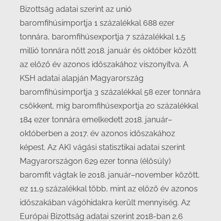
Bizottság adatai szerint az unió
baromfihúsimportja 1 százalékkal 688 ezer
tonnára, baromfihúsexportja 7 százalékkal 1,5
millió tonnára nőtt 2018. január és október között
az előző év azonos időszakához viszonyítva. A
KSH adatai alapján Magyarország
baromfihúsimportja 3 százalékkal 58 ezer tonnára
csökkent, míg baromfihúsexportja 20 százalékkal
184 ezer tonnára emelkedett 2018. január–
októberben a 2017. év azonos időszakához
képest. Az AKI vágási statisztikai adatai szerint
Magyarországon 629 ezer tonna (élősúly)
baromfit vágtak le 2018. január–november között,
ez 11,9 százalékkal több, mint az előző év azonos
időszakában vágóhidakra került mennyiség. Az
Európai Bizottság adatai szerint 2018-ban 2,6