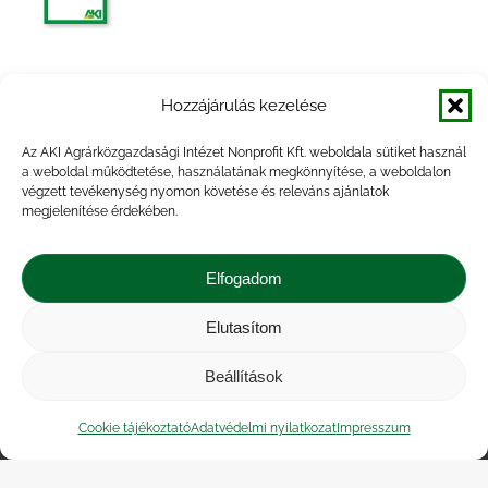
Agrárpiaci jelentések – Gabona és ipari
Hozzájárulás kezelése
növények
Az AKI Agrárközgazdasági Intézet Nonprofit Kft. weboldala sütiket használ
a weboldal működtetése, használatának megkönnyítése, a weboldalon
végzett tevékenység nyomon követése és releváns ajánlatok
megjelenítése érdekében.
Agrárpiaci Információk, 2014. február
Elfogadom
Elutasítom
Beállítások
Impresszum
|
Kapcsolat
|
Jogi nyilatkozat
|
Közérdekű adatok
|
Adatvédelmi nyilatkozat
|
Cookie tájékoztató
Adatvédelmi nyilatkozat
Impresszum
Akadálymentesítési nyilatkozat
|
Cookie
tájékoztató