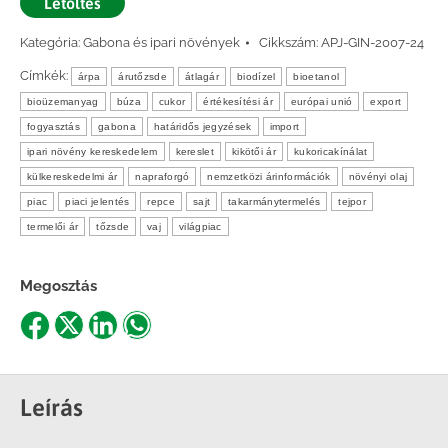
Letöltés
Kategória:
Gabona és ipari növények
Cikkszám:
APJ-GIN-2007-24
Címkék:
árpa
árutőzsde
átlagár
biodízel
bioetanol
bioüzemanyag
búza
cukor
értékesítési ár
európai unió
export
fogyasztás
gabona
határidős jegyzések
import
ipari növény kereskedelem
kereslet
kikötői ár
kukoricakínálat
külkereskedelmi ár
napraforgó
nemzetközi árinformációk
növényi olaj
piac
piaci jelentés
repce
sajt
takarmánytermelés
tejpor
termelői ár
tőzsde
vaj
világpiac
Megosztás
Share
Share
Share
Share
on
on
on
on
Facebook
X
LinkedIn
WhatsApp
Leírás