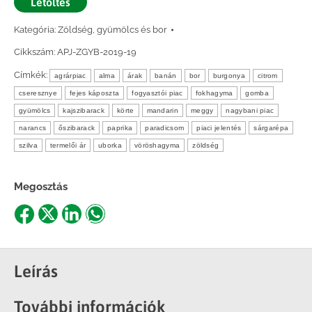
Letöltés
Kategória:
Zöldség, gyümölcs és bor
Cikkszám:
APJ-ZGYB-2019-19
Címkék:
agrárpiac
alma
árak
banán
bor
burgonya
citrom
cseresznye
fejes káposzta
fogyasztói piac
fokhagyma
gomba
gyümölcs
kajszibarack
körte
mandarin
meggy
nagybani piac
narancs
őszibarack
paprika
paradicsom
piaci jelentés
sárgarépa
szilva
termelői ár
uborka
vöröshagyma
zöldség
Megosztás
Share
Share
Share
Share
on
on
on
on
Facebook
X
LinkedIn
WhatsApp
Leírás
További információk