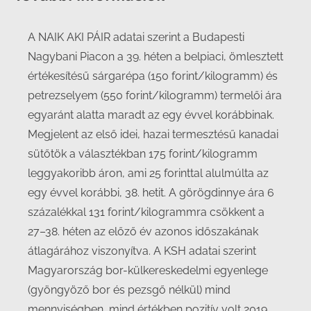
A NAIK AKI PÁIR adatai szerint a Budapesti
Nagybani Piacon a 39. héten a belpiaci, ömlesztett
értékesítésű sárgarépa (150 forint/kilogramm) és
petrezselyem (550 forint/kilogramm) termelői ára
egyaránt alatta maradt az egy évvel korábbinak.
Megjelent az első idei, hazai termesztésű kanadai
sütőtök a választékban 175 forint/kilogramm
leggyakoribb áron, ami 25 forinttal alulmúlta az
egy évvel korábbi, 38. hetit. A görögdinnye ára 6
százalékkal 131 forint/kilogrammra csökkent a
27–38. héten az előző év azonos időszakának
átlagárához viszonyítva. A KSH adatai szerint
Magyarország bor-külkereskedelmi egyenlege
(gyöngyöző bor és pezsgő nélkül) mind
mennyiségben, mind értékben pozitív volt 2019