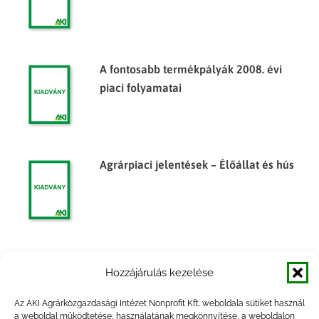
A fontosabb termékpályák 2008. évi
piaci folyamatai
Agrárpiaci jelentések – Élőállat és hús
Egyes élelmiszeripari termékek
Hozzájárulás kezelése
árumérlege, 2010. év
Az AKI Agrárközgazdasági Intézet Nonprofit Kft. weboldala sütiket használ
a weboldal működtetése, használatának megkönnyítése, a weboldalon