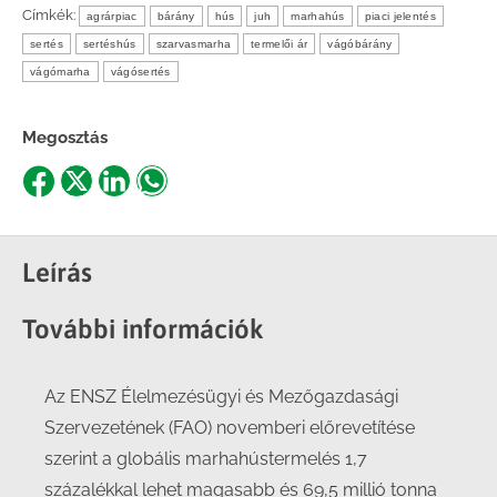
Címkék:
agrárpiac
bárány
hús
juh
marhahús
piaci jelentés
sertés
sertéshús
szarvasmarha
termelői ár
vágóbárány
vágómarha
vágósertés
Megosztás
Share
Share
Share
Share
on
on
on
on
Facebook
X
LinkedIn
WhatsApp
Leírás
További információk
Az ENSZ Élelmezésügyi és Mezőgazdasági
Szervezetének (FAO) novemberi előrevetítése
szerint a globális marhahústermelés 1,7
százalékkal lehet magasabb és 69,5 millió tonna