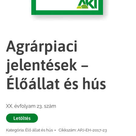
Agrárpiaci
jelentések –
Élőállat és hús
XX. évfolyam 23. szám
Letöltés
Kategória:
Élő állat és hús
Cikkszám:
APJ-EH-2017-23