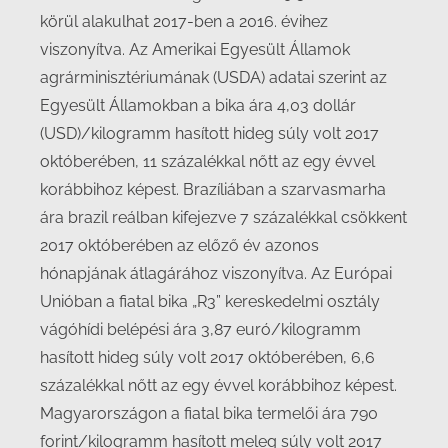
körül alakulhat 2017-ben a 2016. évihez
viszonyítva. Az Amerikai Egyesült Államok
agrárminisztériumának (USDA) adatai szerint az
Egyesült Államokban a bika ára 4,03 dollár
(USD)/kilogramm hasított hideg súly volt 2017
októberében, 11 százalékkal nőtt az egy évvel
korábbihoz képest. Brazíliában a szarvasmarha
ára brazil reálban kifejezve 7 százalékkal csökkent
2017 októberében az előző év azonos
hónapjának átlagárához viszonyítva. Az Európai
Unióban a fiatal bika „R3” kereskedelmi osztály
vágóhídi belépési ára 3,87 euró/kilogramm
hasított hideg súly volt 2017 októberében, 6,6
százalékkal nőtt az egy évvel korábbihoz képest.
Magyarországon a fiatal bika termelői ára 790
forint/kilogramm hasított meleg súly volt 2017