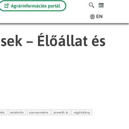
Agrárinformációs portál
EN
sek – Élőállat és
rtés
sertéshús
szarvasmarha
termelői ár
vágóbárány