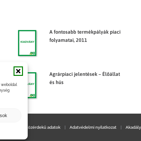
A fontosabb termékpályák piaci
folyamatai, 2011
Agrárpiaci jelentések – Élőállat
és hús
a weboldal
nység
ások
ilatkozat
|
Közérdekű adatok
|
Adatvédelmi nyilatkozat
|
Akadály