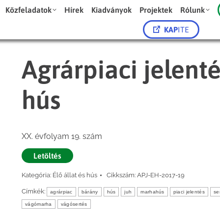
Közfeladatok
Hírek
Kiadványok
Projektek
Rólunk
KAP
ITE
Agrárpiaci jelenté
hús
XX. évfolyam 19. szám
Letöltés
Kategória:
Élő állat és hús
Cikkszám:
APJ-EH-2017-19
Címkék:
agrárpiac
bárány
hús
juh
marhahús
piaci jelentés
se
vágómarha
vágósertés