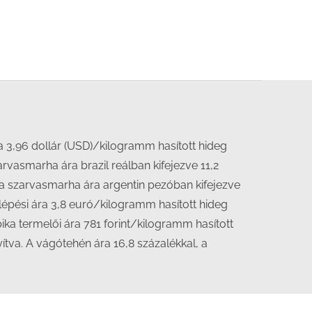
 3,96 dollár (USD)/kilogramm hasított hideg
rvasmarha ára brazil reálban kifejezve 11,2
a szarvasmarha ára argentin pezóban kifejezve
lépési ára 3,8 euró/kilogramm hasított hideg
ika termelői ára 781 forint/kilogramm hasított
tva. A vágótehén ára 16,8 százalékkal, a