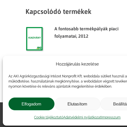
Kapcsolódó termékek
A fontosabb termékpályák piaci
folyamatai, 2012
Hozzájárulás kezelése
Agrárpiaci jelentések – Élőállat
és hús
Az AKI Agrárközgazdasági Intézet Nonprofit Kft. weboldala sütiket használ 
működtetése, használatának megkönnyítése, a weboldalon végzett tevéke
nyomon követése és releváns ajánlatok megjelenítése érdekében.
Elfogadom
Elutasítom
Beállít
Impresszum
|
Kapcsolat
|
Jogi ny
Cookie tájékoztató
Adatvédelmi nyilatkozat
Impresszum