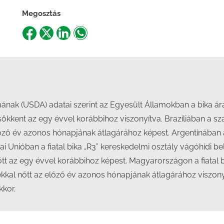
Megosztás
Share
Share
Share
Share
on
on
on
on
Facebook
X
LinkedIn
WhatsApp
ának (USDA) adatai szerint az Egyesült Államokban a bika ára
ökkent az egy évvel korábbihoz viszonyítva. Brazíliában a sza
őző év azonos hónapjának átlagárához képest. Argentínában 
i Unióban a fiatal bika „R3” kereskedelmi osztály vágóhídi be
tt az egy évvel korábbihoz képest. Magyarországon a fiatal b
kkal nőtt az előző év azonos hónapjának átlagárához viszonyí
kor.