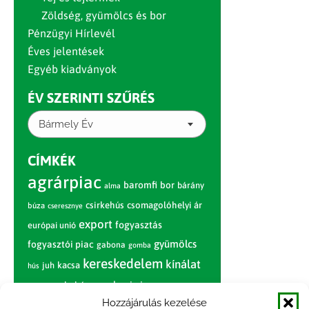
Zöldség, gyümölcs és bor
Pénzügyi Hírlevél
Éves jelentések
Egyéb kiadványok
ÉV SZERINTI SZŰRÉS
Bármely Év
CÍMKÉK
agrárpiac
baromfi
bor
bárány
alma
csirkehús
csomagolóhelyi ár
búza
cseresznye
export
fogyasztás
európai unió
gyümölcs
fogyasztói piac
gabona
gomba
kereskedelem
kínálat
juh
kacsa
hús
nagybani piac
marhahús
körte
narancs
nemzetközi árinformációk
Hozzájárulás kezelése