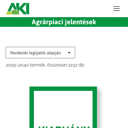
Agrárpiaci jelentések
Sorted
2029–2040 termék, összesen 2232 db
by
latest