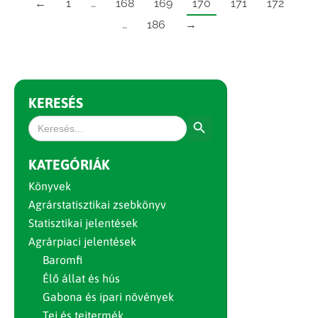
←
1
…
168
169
170
171
172
…
186
→
KERESÉS
Search Button
Search
for:
KATEGÓRIÁK
Könyvek
Agrárstatisztikai zsebkönyv
Statisztikai jelentések
Agrárpiaci jelentések
Baromfi
Élő állat és hús
Gabona és ipari növények
Tej és tejtermék