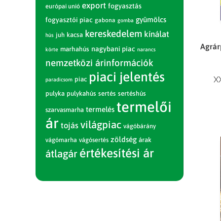
export
fogyasztás
európai unió
gyümölcs
fogyasztói piac
gabona
gomba
kereskedelem
kínálat
juh
kacsa
hús
Agrár
nagybani piac
marhahús
körte
narancs
nemzetközi árinformációk
piaci jelentés
X
piac
paradicsom
pulyka
pulykahús
sertés
sertéshús
termelői
termelés
szarvasmarha
ár
világpiac
tojás
vágóbárány
zöldség
vágómarha
vágósertés
árak
értékesítési ár
átlagár