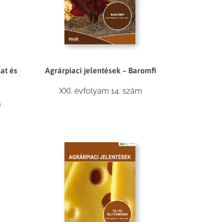
lat és
Agrárpiaci jelentések – Baromfi
XXI. évfolyam 14. szám
m