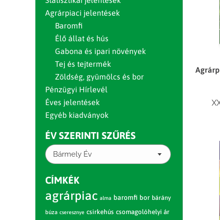
Statisztikai jelentések
Agrárpiaci jelentések
Baromfi
Élő állat és hús
Gabona és ipari növények
Tej és tejtermék
Agrárp
Zöldség, gyümölcs és bor
Pénzügyi Hírlevél
Éves jelentések
XX
Egyéb kiadványok
ÉV SZERINTI SZŰRÉS
Bármely Év
CÍMKÉK
agrárpiac
baromfi
bor
bárány
alma
csirkehús
csomagolóhelyi ár
búza
cseresznye