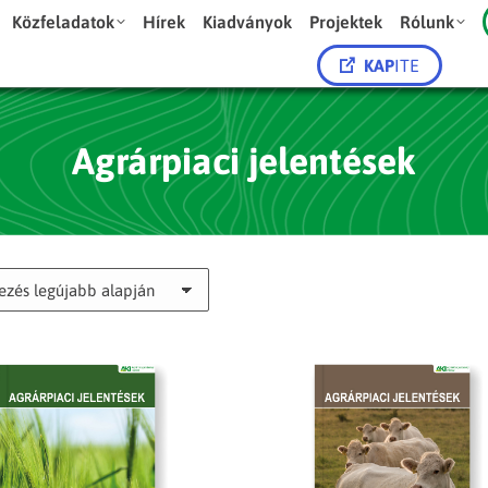
Közfeladatok
Hírek
Kiadványok
Projektek
Rólunk
KAP
ITE
Agrárpiaci jelentések