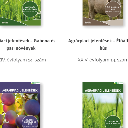
Agrárpiaci jelentések – Élőál
iaci jelentések – Gabona és
hús
ipari növények
XXIV. évfolyam 14. szá
IV. évfolyam 14. szám