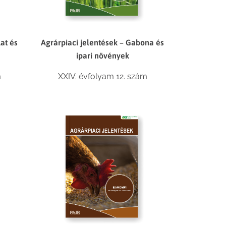
lat és
Agrárpiaci jelentések – Gabona és
ipari növények
m
XXIV. évfolyam 12. szám