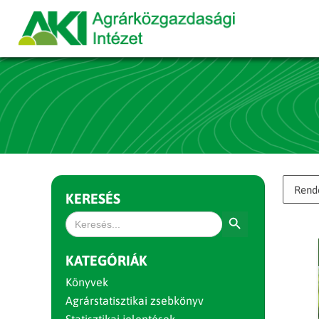
KERESÉS
Search Button
Search
for:
KATEGÓRIÁK
Könyvek
Agrárstatisztikai zsebkönyv