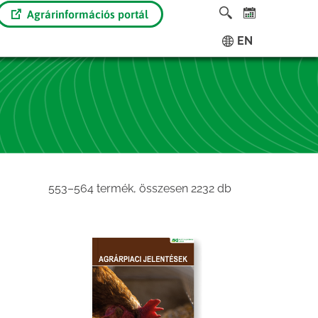
Agrárinformációs portál
EN
Sorted
553–564 termék, összesen 2232 db
by
latest