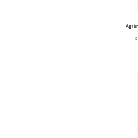
Agrár
X