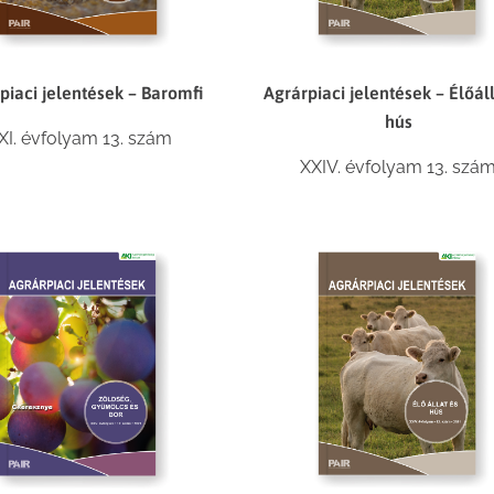
Agrárpiaci jelentések – Élőál
piaci jelentések – Baromfi
hús
XI. évfolyam 13. szám
XXIV. évfolyam 13. szá