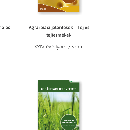
na és
Agrárpiaci jelentések – Tej és
tejtermékek
m
XXIV. évfolyam 7. szám