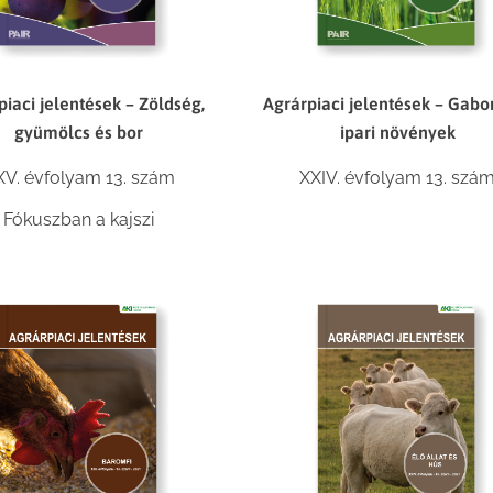
piaci jelentések – Zöldség,
Agrárpiaci jelentések – Gabo
gyümölcs és bor
ipari növények
XV. évfolyam 13. szám
XXIV. évfolyam 13. szá
Fókuszban a kajszi