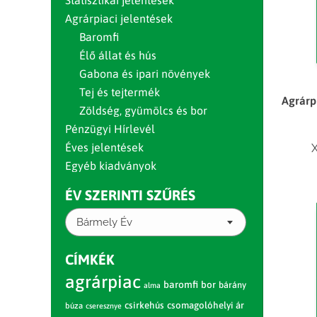
Statisztikai jelentések
Agrárpiaci jelentések
Baromfi
Élő állat és hús
Gabona és ipari növények
Tej és tejtermék
Agrárpi
Zöldség, gyümölcs és bor
Pénzügyi Hírlevél
Éves jelentések
X
Egyéb kiadványok
ÉV SZERINTI SZŰRÉS
Bármely Év
CÍMKÉK
agrárpiac
baromfi
bor
bárány
alma
csirkehús
csomagolóhelyi ár
búza
cseresznye