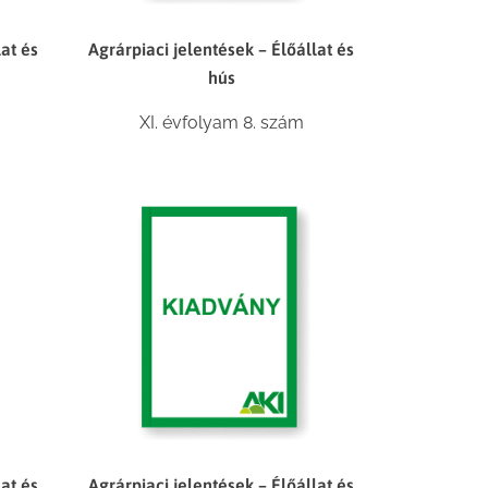
lat és
Agrárpiaci jelentések – Élőállat és
hús
XI. évfolyam 8. szám
lat és
Agrárpiaci jelentések – Élőállat és