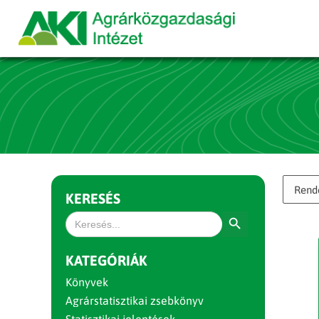
KERESÉS
Search Button
Search
for:
KATEGÓRIÁK
Könyvek
Agrárstatisztikai zsebkönyv