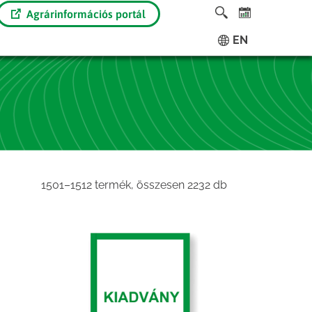
Agrárinformációs portál
EN
Sorted
1501–1512 termék, összesen 2232 db
by
latest