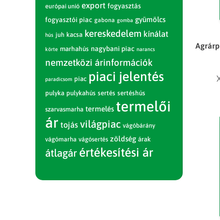
export
fogyasztás
európai unió
gyümölcs
fogyasztói piac
gabona
gomba
kereskedelem
kínálat
juh
kacsa
hús
Agrárpi
nagybani piac
marhahús
körte
narancs
nemzetközi árinformációk
piaci jelentés
piac
paradicsom
pulyka
pulykahús
sertés
sertéshús
termelői
termelés
szarvasmarha
ár
világpiac
tojás
vágóbárány
zöldség
vágómarha
vágósertés
árak
értékesítési ár
átlagár