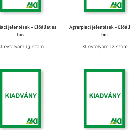
aci jelentések – Élőállat és
Agrárpiaci jelentések – Élőál
hús
hús
XI. évfolyam 13. szám
XI. évfolyam 12. szám