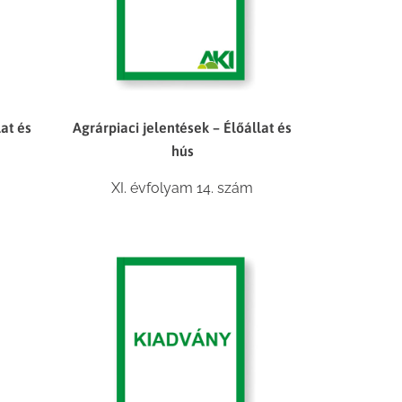
lat és
Agrárpiaci jelentések – Élőállat és
hús
XI. évfolyam 14. szám