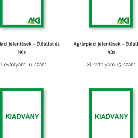
aci jelentések – Élőállat és
Agrárpiaci jelentések – Élőál
hús
hús
I. évfolyam 16. szám
XI. évfolyam 15. szám