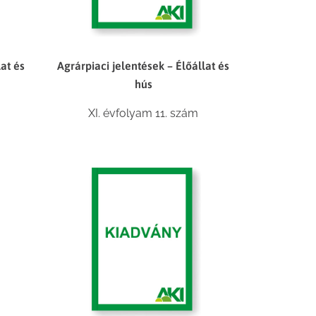
lat és
Agrárpiaci jelentések – Élőállat és
hús
XI. évfolyam 11. szám