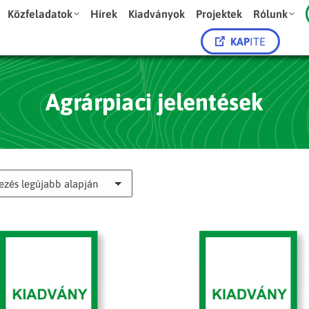
Közfeladatok
Hírek
Kiadványok
Projektek
Rólunk
KAP
ITE
Agrárpiaci jelentések