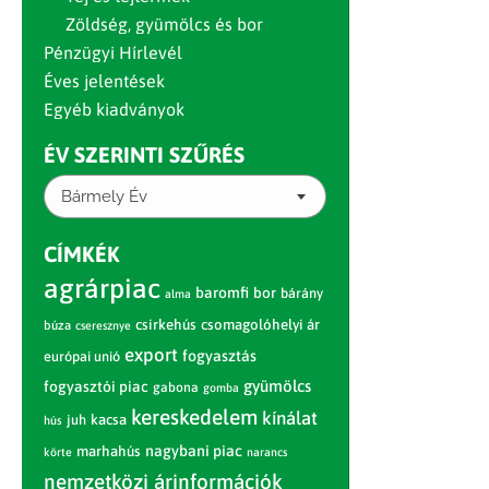
Zöldség, gyümölcs és bor
Pénzügyi Hírlevél
Éves jelentések
Egyéb kiadványok
ÉV SZERINTI SZŰRÉS
Bármely Év
CÍMKÉK
agrárpiac
baromfi
bor
bárány
alma
csirkehús
csomagolóhelyi ár
búza
cseresznye
export
fogyasztás
európai unió
gyümölcs
fogyasztói piac
gabona
gomba
kereskedelem
kínálat
juh
kacsa
hús
nagybani piac
marhahús
körte
narancs
nemzetközi árinformációk