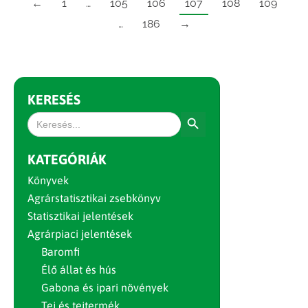
←
1
…
105
106
107
108
109
…
186
→
KERESÉS
Search Button
Search
for:
KATEGÓRIÁK
Könyvek
Agrárstatisztikai zsebkönyv
Statisztikai jelentések
Agrárpiaci jelentések
Baromfi
Élő állat és hús
Gabona és ipari növények
Tej és tejtermék