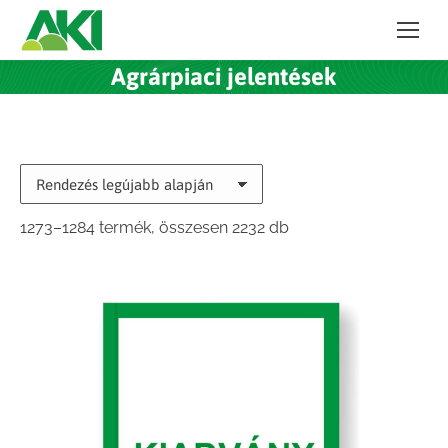
Agrárpiaci jelentések
Sorted
1273–1284 termék, összesen 2232 db
by
latest