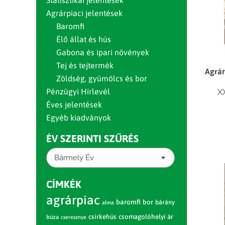
Statisztikai jelentések
Agrárpiaci jelentések
Baromfi
Élő állat és hús
Gabona és ipari növények
Tej és tejtermék
Agrár
Zöldség, gyümölcs és bor
Pénzügyi Hírlevél
X
Éves jelentések
Egyéb kiadványok
ÉV SZERINTI SZŰRÉS
Bármely Év
CÍMKÉK
agrárpiac
baromfi
bor
bárány
alma
csirkehús
csomagolóhelyi ár
búza
cseresznye