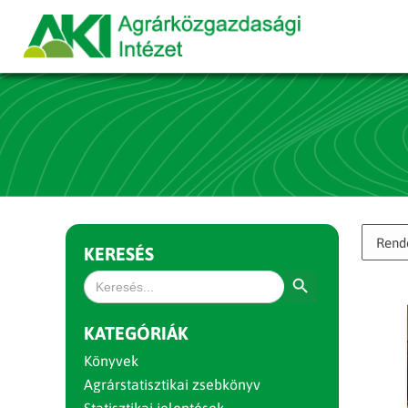
KERESÉS
Search Button
Search
for:
KATEGÓRIÁK
Könyvek
Agrárstatisztikai zsebkönyv