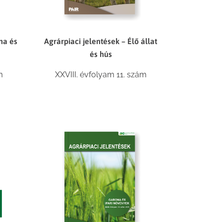
na és
Agrárpiaci jelentések – Élő állat
és hús
m
XXVIII. évfolyam 11. szám