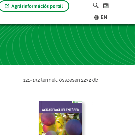
Agrárinformációs portál
EN
Sorted
121–132 termék, összesen 2232 db
by
latest