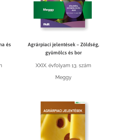
na és
Agrárpiaci jelentések – Zöldség,
gyümölcs és bor
m
XXIX. évfolyam 13. szám
Meggy