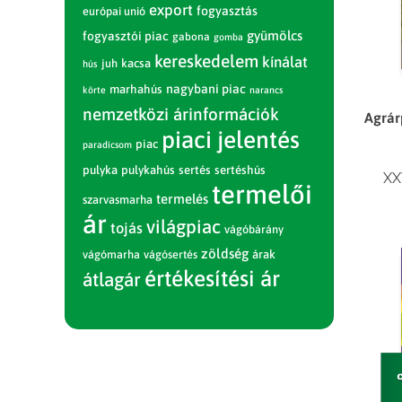
export
fogyasztás
európai unió
gyümölcs
fogyasztói piac
gabona
gomba
kereskedelem
kínálat
juh
kacsa
hús
nagybani piac
marhahús
körte
narancs
nemzetközi árinformációk
Agrárp
piaci jelentés
piac
paradicsom
pulyka
pulykahús
sertés
sertéshús
XX
termelői
termelés
szarvasmarha
ár
világpiac
tojás
vágóbárány
zöldség
vágómarha
vágósertés
árak
értékesítési ár
átlagár