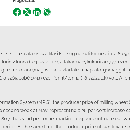
Megosztás
Share
Share
Share
Share
on
on
on
on
Facebook
X
LinkedIn
WhatsApp
zési búza áfa és szállítási költség nélküli termelői ára 80,9 
forint/tonna (+24 százalék), a takarmánykukoricáé 77,1 ezer 
g termelői ára (magas olajsavtartalmú napraforgómaggal együ
, a szójababé 159,9 ezer forint/tonna (–8 százalék) volt. A f
formation System (MPIS), the producer price of milling wheat (
 second week of May, representing a 26 per cent increase c
80.7 thousand per tonne, marking a 24 per cent increase, wh
e period. At the same time, the producer price of sunflower s