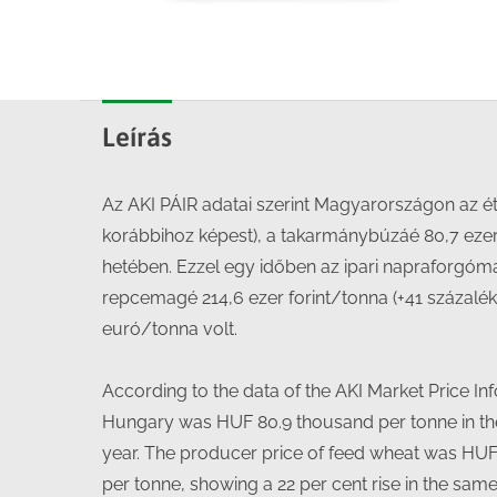
Leírás
Az AKI PÁIR adatai szerint Magyarországon az étke
korábbihoz képest), a takarmánybúzáé 80,7 ezer 
hetében. Ezzel egy időben az ipari napraforgóma
repcemagé 214,6 ezer forint/tonna (+41 százalék)
euró/tonna volt.
According to the data of the AKI Market Price In
Hungary was HUF 80.9 thousand per tonne in the
year. The producer price of feed wheat was HUF 
per tonne, showing a 22 per cent rise in the sam