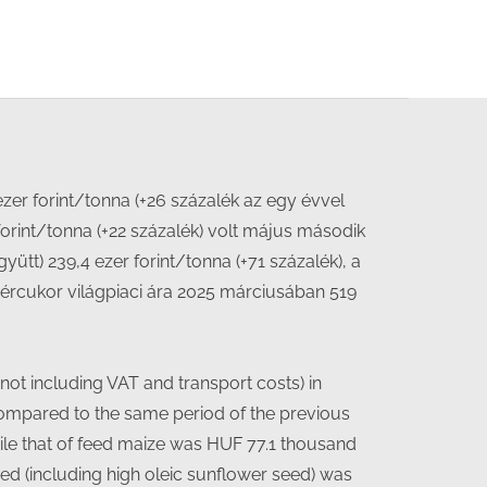
ezer forint/tonna (+26 százalék az egy évvel
forint/tonna (+22 százalék) volt május második
tt) 239,4 ezer forint/tonna (+71 százalék), a
ehércukor világpiaci ára 2025 márciusában 519
not including VAT and transport costs) in
ompared to the same period of the previous
ile that of feed maize was HUF 77.1 thousand
eed (including high oleic sunflower seed) was