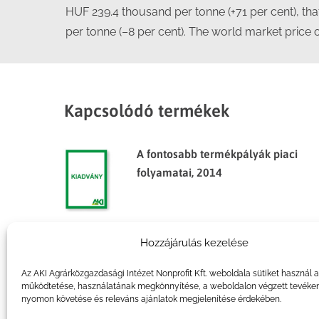
HUF 239.4 thousand per tonne (+71 per cent), t
per tonne (–8 per cent). The world market price
Kapcsolódó termékek
A fontosabb termékpályák piaci
folyamatai, 2014
Hozzájárulás kezelése
Agrárpiaci jelentések – Gabona
és ipari növények
Az AKI Agrárközgazdasági Intézet Nonprofit Kft. weboldala sütiket használ 
működtetése, használatának megkönnyítése, a weboldalon végzett tevéke
nyomon követése és releváns ajánlatok megjelenítése érdekében.