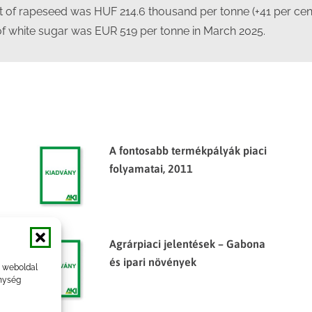
hat of rapeseed was HUF 214.6 thousand per tonne (+41 per ce
 of white sugar was EUR 519 per tonne in March 2025.
A fontosabb termékpályák piaci
folyamatai, 2011
Agrárpiaci jelentések – Gabona
és ipari növények
a weboldal
nység