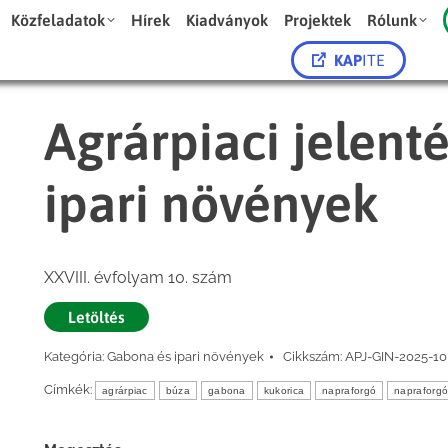
Közfeladatok
Hírek
Kiadványok
Projektek
Rólunk
KAP
ITE
Agrárpiaci jelent
ipari növények
XXVIII. évfolyam 10. szám
Letöltés
Kategória:
Gabona és ipari növények
Cikkszám:
APJ-GIN-2025-10
Címkék:
agrárpiac
búza
gabona
kukorica
napraforgó
napraforg