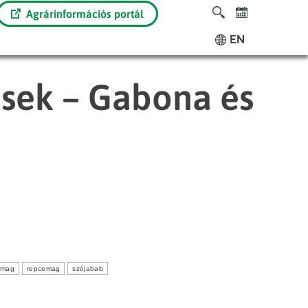
Agrárinformációs portál
EN
ések – Gabona és
ómag
repcemag
szójabab