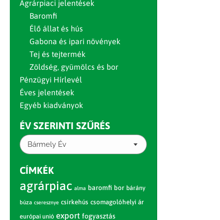
Agrárpiaci jelentések
Baromfi
Élő állat és hús
Gabona és ipari növények
Tej és tejtermék
Zöldség, gyümölcs és bor
Pénzügyi Hírlevél
Éves jelentések
Egyéb kiadványok
ÉV SZERINTI SZŰRÉS
Bármely Év
CÍMKÉK
agrárpiac
baromfi
bor
bárány
alma
csirkehús
csomagolóhelyi ár
búza
cseresznye
export
fogyasztás
európai unió