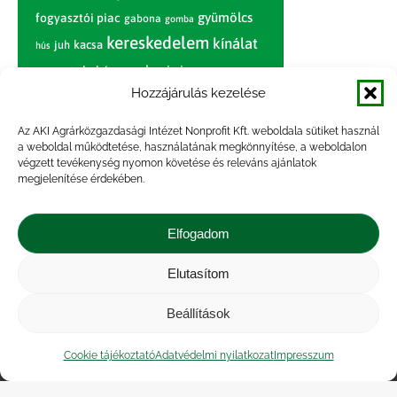
gyümölcs
fogyasztói piac
gabona
gomba
kereskedelem
kínálat
juh
kacsa
hús
nagybani piac
marhahús
körte
narancs
nemzetközi árinformációk
Hozzájárulás kezelése
piaci jelentés
piac
paradicsom
Az AKI Agrárközgazdasági Intézet Nonprofit Kft. weboldala sütiket használ
a weboldal működtetése, használatának megkönnyítése, a weboldalon
pulyka
pulykahús
sertés
sertéshús
végzett tevékenység nyomon követése és releváns ajánlatok
termelői
termelés
megjelenítése érdekében.
szarvasmarha
ár
világpiac
tojás
vágóbárány
zöldség
Elfogadom
vágómarha
vágósertés
árak
értékesítési ár
átlagár
Elutasítom
Beállítások
Impresszum
|
Kapcsolat
|
Jogi nyilatkozat
|
Közérdekű adatok
|
Adatvédelmi nyilatkozat
|
Cookie tájékoztató
Adatvédelmi nyilatkozat
Impresszum
Akadálymentesítési nyilatkozat
|
Cookie