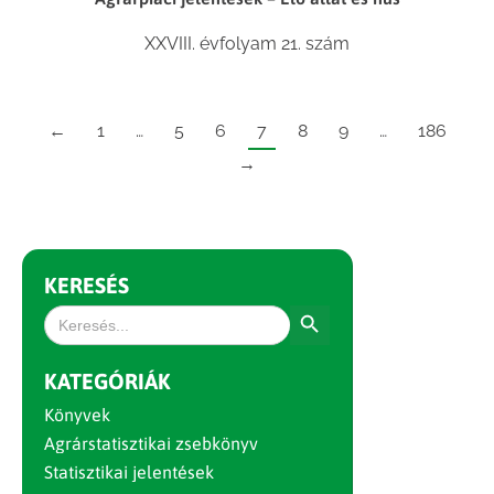
XXVIII. évfolyam 21. szám
←
1
…
5
6
7
8
9
…
186
→
KERESÉS
Search Button
Search
for:
KATEGÓRIÁK
Könyvek
Agrárstatisztikai zsebkönyv
Statisztikai jelentések