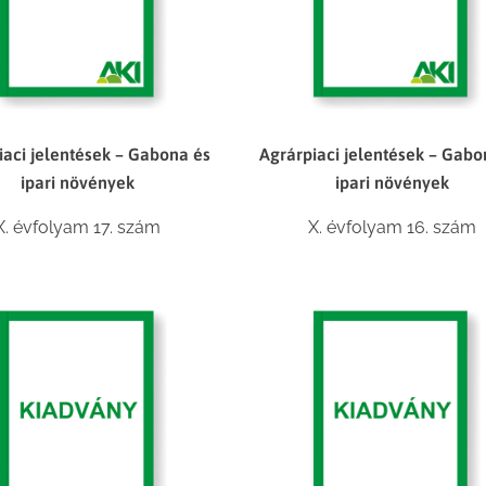
iaci jelentések – Gabona és
Agrárpiaci jelentések – Gabo
ipari növények
ipari növények
X. évfolyam 17. szám
X. évfolyam 16. szám