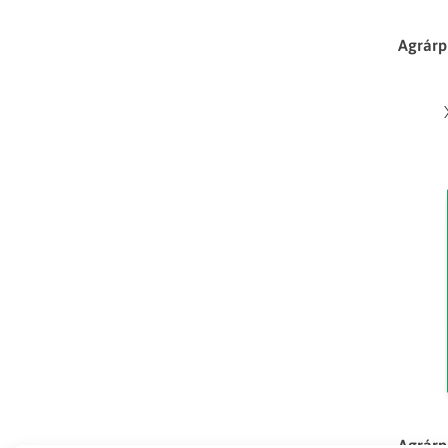
Agrárp
Agrárp