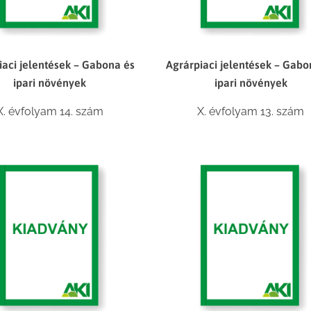
iaci jelentések – Gabona és
Agrárpiaci jelentések – Gabo
ipari növények
ipari növények
X. évfolyam 14. szám
X. évfolyam 13. szám