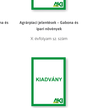
na és
Agrárpiaci jelentések – Gabona és
ipari növények
X. évfolyam 12. szám