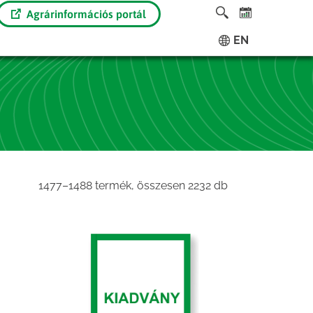
Agrárinformációs portál
EN
Sorted
1477–1488 termék, összesen 2232 db
by
latest