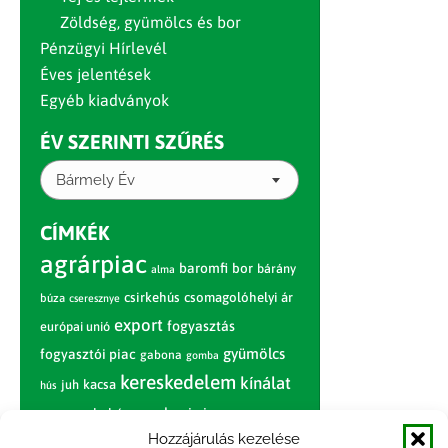
Zöldség, gyümölcs és bor
Pénzügyi Hírlevél
Éves jelentések
Egyéb kiadványok
ÉV SZERINTI SZŰRÉS
Bármely Év
CÍMKÉK
agrárpiac
baromfi
bor
bárány
alma
csirkehús
csomagolóhelyi ár
búza
cseresznye
export
fogyasztás
európai unió
gyümölcs
fogyasztói piac
gabona
gomba
kereskedelem
kínálat
juh
kacsa
hús
nagybani piac
marhahús
körte
narancs
nemzetközi árinformációk
Hozzájárulás kezelése