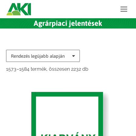
Agrárpiaci jelentések
Sorted
1573–1584 termék, összesen 2232 db
by
latest