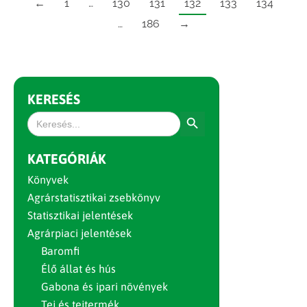
←
1
…
130
131
132
133
134
…
186
→
KERESÉS
Search Button
Search
for:
KATEGÓRIÁK
Könyvek
Agrárstatisztikai zsebkönyv
Statisztikai jelentések
Agrárpiaci jelentések
Baromfi
Élő állat és hús
Gabona és ipari növények
Tej és tejtermék