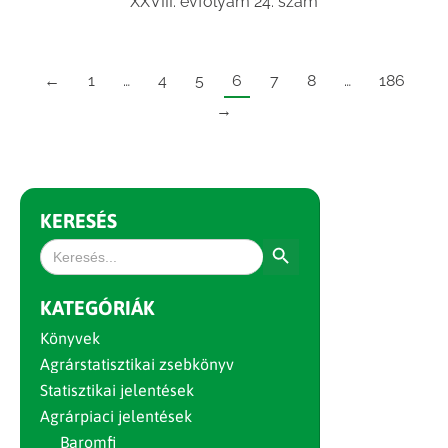
XXVIII. évfolyam 24. szám
←
1
…
4
5
6
7
8
…
186
→
KERESÉS
Search Button
Search
for:
KATEGÓRIÁK
Könyvek
Agrárstatisztikai zsebkönyv
Statisztikai jelentések
Agrárpiaci jelentések
Baromfi