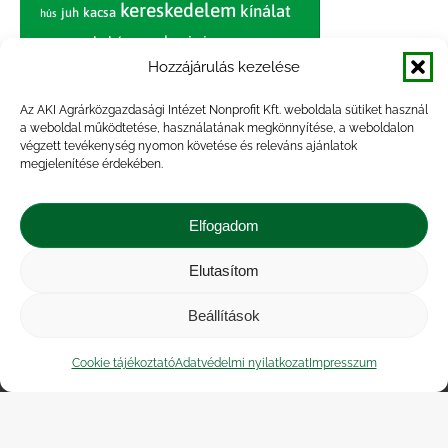
kereskedelem
kínálat
juh
kacsa
hús
nagybani piac
marhahús
körte
narancs
nemzetközi árinformációk
Hozzájárulás kezelése
piaci jelentés
piac
paradicsom
Az AKI Agrárközgazdasági Intézet Nonprofit Kft. weboldala sütiket használ
a weboldal működtetése, használatának megkönnyítése, a weboldalon
pulyka
pulykahús
sertés
sertéshús
végzett tevékenység nyomon követése és releváns ajánlatok
termelői
termelés
megjelenítése érdekében.
szarvasmarha
ár
világpiac
tojás
vágóbárány
zöldség
Elfogadom
vágómarha
vágósertés
árak
értékesítési ár
átlagár
Elutasítom
Beállítások
Impresszum
|
Kapcsolat
|
Jogi nyilatkozat
|
Közérdekű adatok
|
Adatvédelmi nyilatkozat
|
Cookie tájékoztató
Adatvédelmi nyilatkozat
Impresszum
Akadálymentesítési nyilatkozat
|
Cookie
tájékoztató