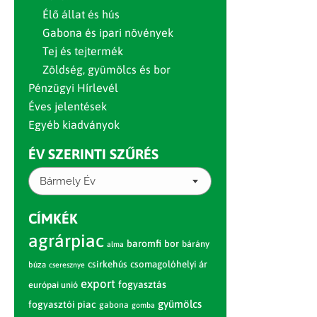
Élő állat és hús
Gabona és ipari növények
Tej és tejtermék
Zöldség, gyümölcs és bor
Pénzügyi Hírlevél
Éves jelentések
Egyéb kiadványok
ÉV SZERINTI SZŰRÉS
Bármely Év
CÍMKÉK
agrárpiac
baromfi
bor
bárány
alma
csirkehús
csomagolóhelyi ár
búza
cseresznye
export
fogyasztás
európai unió
gyümölcs
fogyasztói piac
gabona
gomba