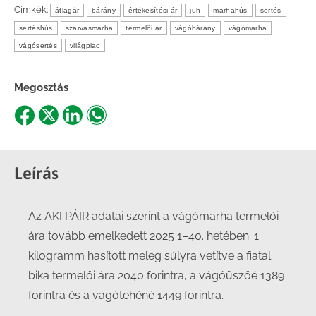
Címkék:
átlagár
bárány
értékesítési ár
juh
marhahús
sertés
sertéshús
szarvasmarha
termelői ár
vágóbárány
vágómarha
vágósertés
világpiac
Megosztás
Share
Share
Share
Share
on
on
on
on
Facebook
X
LinkedIn
WhatsApp
Leírás
Az AKI PÁIR adatai szerint a vágómarha termelői
ára tovább emelkedett 2025 1–40. hetében: 1
kilogramm hasított meleg súlyra vetítve a fiatal
bika termelői ára 2040 forintra, a vágóüszőé 1389
forintra és a vágótehéné 1449 forintra.