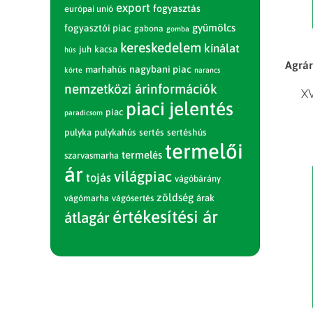
export
fogyasztás
európai unió
gyümölcs
fogyasztói piac
gabona
gomba
kereskedelem
kínálat
juh
kacsa
hús
Agrár
nagybani piac
marhahús
körte
narancs
nemzetközi árinformációk
XV
piaci jelentés
piac
paradicsom
pulyka
pulykahús
sertés
sertéshús
termelői
termelés
szarvasmarha
ár
világpiac
tojás
vágóbárány
zöldség
vágómarha
vágósertés
árak
értékesítési ár
átlagár