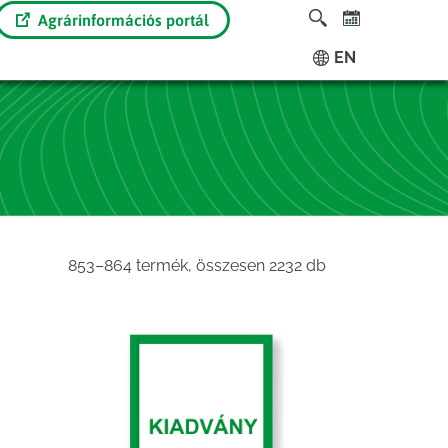
Agrárinformációs portál
EN
Sorted
853–864 termék, összesen 2232 db
by
latest