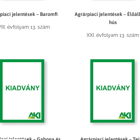
piaci jelentések – Baromfi
Agrárpiaci jelentések – Élőál
hús
III. évfolyam 13. szám
XXI. évfolyam 13. szám
iaci jelentések – Gabona és
Agrárpiaci jelentések – Tej