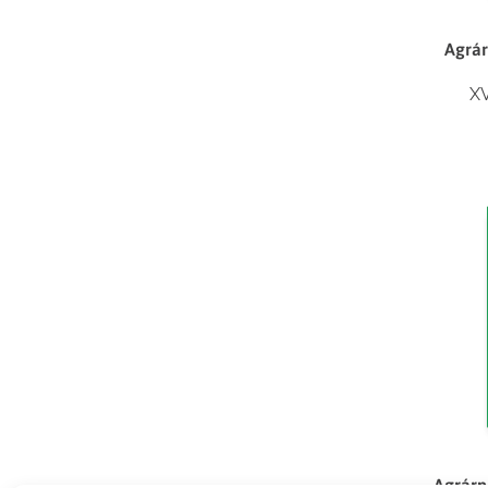
Agrár
XV
Agrárp