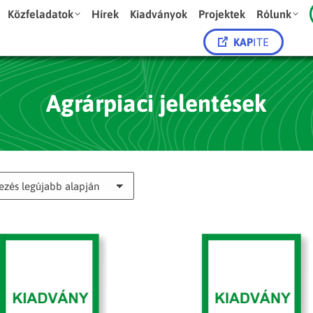
Közfeladatok
Hírek
Kiadványok
Projektek
Rólunk
KAP
ITE
Agrárpiaci jelentések