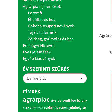
Statisztikai jelentések
Agrárpiaci jelentések
Baromfi
Élő állat és hús
Gabona és ipari növények
Tej és tejtermék
Agrárp
Zöldség, gyümölcs és bor
Pénzügyi Hírlevél
Éves jelentések
X
Egyéb kiadványok
ÉV SZERINTI SZŰRÉS
Bármely Év
CÍMKÉK
agrárpiac
baromfi
bor
bárány
alma
csirkehús
csomagolóhelyi ár
búza
cseresznye