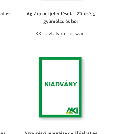
lat és
Agrárpiaci jelentések – Zöldség,
gyümölcs és bor
XXII. évfolyam 12. szám
 és
Agrárpiaci jelentések – Élőállat és