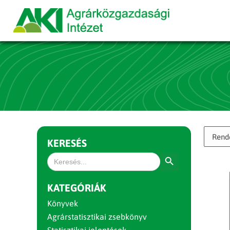
KERESÉS
Search Button
Search
for:
KATEGÓRIÁK
Könyvek
Agrárstatisztikai zsebkönyv