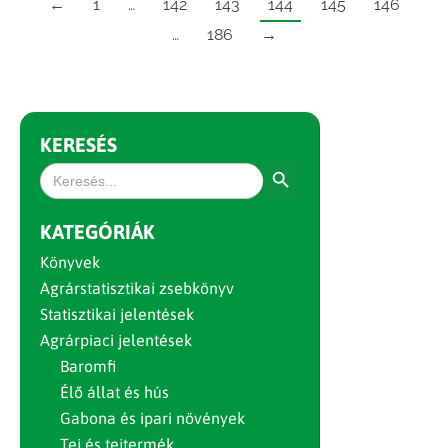
←
1
…
142
143
144
145
146
…
186
→
KERESÉS
Search Button
Search
for:
KATEGÓRIÁK
Könyvek
Agrárstatisztikai zsebkönyv
Statisztikai jelentések
Agrárpiaci jelentések
Baromfi
Élő állat és hús
Gabona és ipari növények
Tej és tejtermék