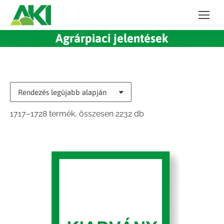
Agrárpiaci jelentések
Sorted
1717–1728 termék, összesen 2232 db
by
latest