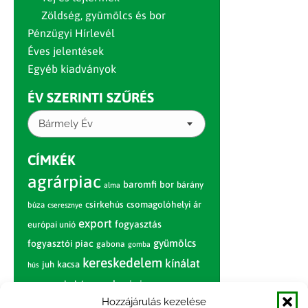
Zöldség, gyümölcs és bor
Pénzügyi Hírlevél
Éves jelentések
Egyéb kiadványok
ÉV SZERINTI SZŰRÉS
Bármely Év
CÍMKÉK
agrárpiac
baromfi
bor
bárány
alma
csirkehús
csomagolóhelyi ár
búza
cseresznye
export
fogyasztás
európai unió
gyümölcs
fogyasztói piac
gabona
gomba
kereskedelem
kínálat
juh
kacsa
hús
nagybani piac
marhahús
körte
narancs
nemzetközi árinformációk
Hozzájárulás kezelése