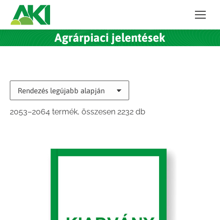
Agrárpiaci jelentések
Sorted
2053–2064 termék, összesen 2232 db
by
latest