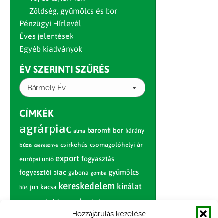
Zöldség, gyümölcs és bor
Pénzügyi Hírlevél
Éves jelentések
Egyéb kiadványok
ÉV SZERINTI SZŰRÉS
Bármely Év
CÍMKÉK
agrárpiac
baromfi
bor
bárány
alma
csirkehús
csomagolóhelyi ár
búza
cseresznye
export
fogyasztás
európai unió
gyümölcs
fogyasztói piac
gabona
gomba
kereskedelem
kínálat
juh
kacsa
hús
nagybani piac
marhahús
körte
narancs
nemzetközi árinformációk
Hozzájárulás kezelése