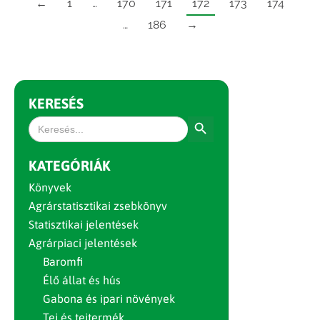
←
1
…
170
171
172
173
174
…
186
→
KERESÉS
Search Button
Search
for:
KATEGÓRIÁK
Könyvek
Agrárstatisztikai zsebkönyv
Statisztikai jelentések
Agrárpiaci jelentések
Baromfi
Élő állat és hús
Gabona és ipari növények
Tej és tejtermék