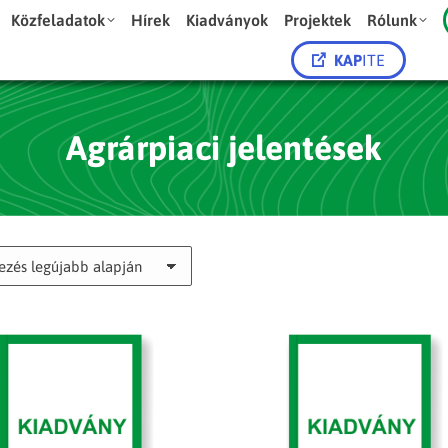
Közfeladatok
Hírek
Kiadványok
Projektek
Rólunk
KAP
ITE
Agrárpiaci jelentések