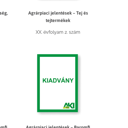
ség,
Agrárpiaci jelentések – Tej és
tejtermékek
XX. évfolyam 2. szám
omfi
Agrárpiaci jelentések – Baromfi