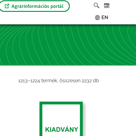
Agrárinformációs portál
EN
Sorted
1213–1224 termék, összesen 2232 db
by
latest