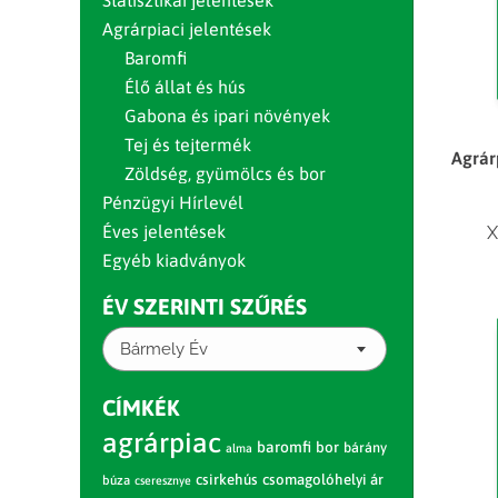
Statisztikai jelentések
Agrárpiaci jelentések
Baromfi
Élő állat és hús
Gabona és ipari növények
Tej és tejtermék
Agrár
Zöldség, gyümölcs és bor
Pénzügyi Hírlevél
Éves jelentések
X
Egyéb kiadványok
ÉV SZERINTI SZŰRÉS
Bármely Év
CÍMKÉK
agrárpiac
baromfi
bor
bárány
alma
csirkehús
csomagolóhelyi ár
búza
cseresznye