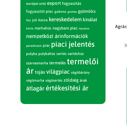
export
fogyasztás
európai unió
gyümölcs
fogyasztói piac
gabona
gomba
kereskedelem
kínálat
juh
kacsa
hús
Agrár
nagybani piac
marhahús
körte
narancs
nemzetközi árinformációk
piaci jelentés
X
piac
paradicsom
pulyka
pulykahús
sertés
sertéshús
termelői
termelés
szarvasmarha
ár
világpiac
tojás
vágóbárány
zöldség
vágómarha
vágósertés
árak
értékesítési ár
átlagár