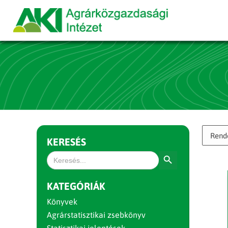
KERESÉS
Search Button
Search
for:
KATEGÓRIÁK
Könyvek
Agrárstatisztikai zsebkönyv