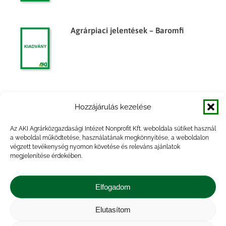
Agrárpiaci jelentések – Baromfi
Agrárpiaci jelentések – Baromfi
Hozzájárulás kezelése
Az AKI Agrárközgazdasági Intézet Nonprofit Kft. weboldala sütiket használ
a weboldal működtetése, használatának megkönnyítése, a weboldalon
végzett tevékenység nyomon követése és releváns ajánlatok
megjelenítése érdekében.
Agrárpiaci jelentések – Baromfi
Elfogadom
Elutasítom