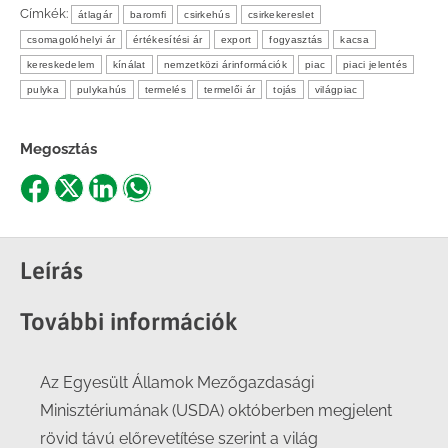
Címkék:
átlagár
baromfi
csirkehús
csirkekereslet
csomagolóhelyi ár
értékesítési ár
export
fogyasztás
kacsa
kereskedelem
kínálat
nemzetközi árinformációk
piac
piaci jelentés
pulyka
pulykahús
termelés
termelői ár
tojás
világpiac
Megosztás
Share
Share
Share
Share
on
on
on
on
Facebook
X
LinkedIn
WhatsApp
Leírás
További információk
Az Egyesült Államok Mezőgazdasági
Minisztériumának (USDA) októberben megjelent
rövid távú előrevetítése szerint a világ