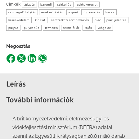
Címkék:
átlagár
baromfi
csirkehús
csirkekereslet
csomagolóhelyi ár
értékesítési ár
export
fogyasztás
kacsa
kereskedelem
kínálat
nemzetközi árinformációk
piac
piaci jelentés
pulyka
pulykahús
termelés
termelői ár
tojás
világpiac
Megosztás
Share
Share
Share
Share
on
on
on
on
Facebook
X
LinkedIn
WhatsApp
Leírás
További információk
A brit környezetvédelmi, élelmezésügyi és
vidékfejlesztési minisztérium (DEFRA) adatai
szerint az Egyesült Királyságban 28,8 millió darab