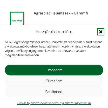
Agrárpiaci jelentések – Baromfi
Hozzájárulás kezelése
Az AKI Agrárközgazdasági Intézet Nonprofit Kft. weboldala sütiket használ
Agrárpiaci jelentések – Baromfi
a weboldal működtetése, használatának megkönnyítése, a weboldalon
végzett tevékenység nyomon követése és releváns ajánlatok
megjelenítése érdekében.
Elfogadom
Elutasítom
Impresszum
|
Kapcsolat
|
Jogi nyilatkozat
|
Közérdekű adatok
|
Adatvédelmi nyilatkozat
|
Beállítások
Akadálymentesítési nyilatkozat
|
Cookie
tájékoztató
Cookie tájékoztató
Adatvédelmi nyilatkozat
Impresszum