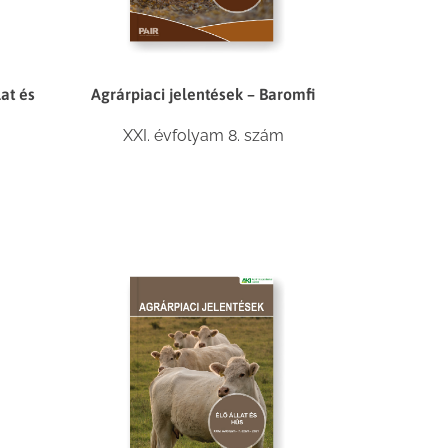
lat és
Agrárpiaci jelentések – Baromfi
XXI. évfolyam 8. szám