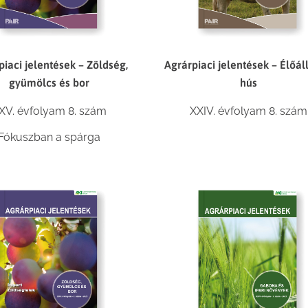
piaci jelentések – Zöldség,
Agrárpiaci jelentések – Élőál
gyümölcs és bor
hús
XV. évfolyam 8. szám
XXIV. évfolyam 8. szám
Fókuszban a spárga