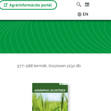
Agrárinformációs portál
EN
Sorted
577–588 termék, összesen 2232 db
by
latest