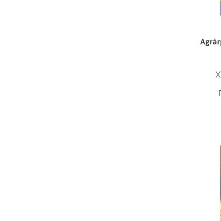
Agrár
X