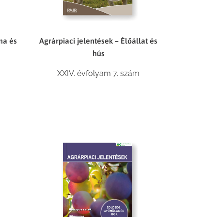
na és
Agrárpiaci jelentések – Élőállat és
hús
XXIV. évfolyam 7. szám