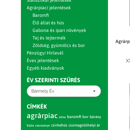
Statisztikai jelentések
Agrárpiaci jelentések
Baromfi
Élő állat és hús
Gabona és ipari növények
Tej és tejtermék
Agrárpi
Zöldség, gyümölcs és bor
Pénzügyi Hírlevél
Éves jelentések
X
Egyéb kiadványok
ÉV SZERINTI SZŰRÉS
Bármely Év
CÍMKÉK
agrárpiac
baromfi
bor
bárány
alma
csirkehús
csomagolóhelyi ár
búza
cseresznye