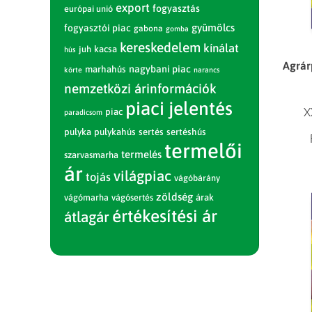
export
fogyasztás
európai unió
gyümölcs
fogyasztói piac
gabona
gomba
kereskedelem
kínálat
juh
kacsa
hús
Agrár
nagybani piac
marhahús
körte
narancs
nemzetközi árinformációk
piaci jelentés
X
piac
paradicsom
pulyka
pulykahús
sertés
sertéshús
termelői
termelés
szarvasmarha
ár
világpiac
tojás
vágóbárány
zöldség
vágómarha
vágósertés
árak
értékesítési ár
átlagár