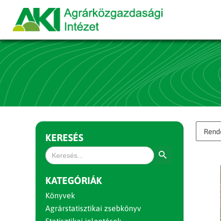
KERESÉS
Search Button
Search
for:
KATEGÓRIÁK
Könyvek
Agrárstatisztikai zsebkönyv