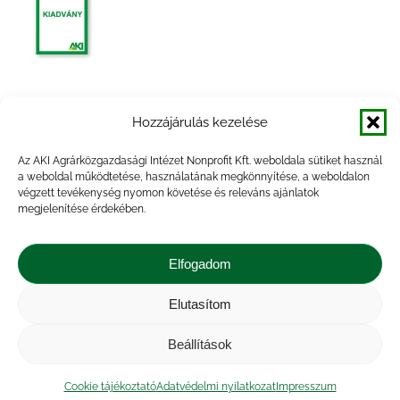
Agrárpiaci jelentések – Baromfi
Hozzájárulás kezelése
Az AKI Agrárközgazdasági Intézet Nonprofit Kft. weboldala sütiket használ
a weboldal működtetése, használatának megkönnyítése, a weboldalon
végzett tevékenység nyomon követése és releváns ajánlatok
megjelenítése érdekében.
Agrárpiaci jelentések – Baromfi
Elfogadom
Elutasítom
Beállítások
Impresszum
|
Kapcsolat
|
Jogi nyilatkozat
|
Közérdekű adatok
|
Adatvédelmi nyilatkozat
|
Cookie tájékoztató
Adatvédelmi nyilatkozat
Impresszum