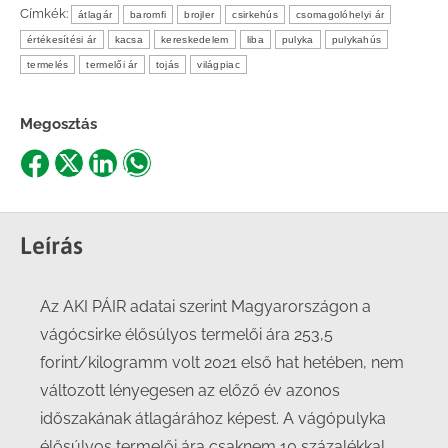
Címkék:
átlagár
baromfi
brojler
csirkehús
csomagolóhelyi ár
értékesítési ár
kacsa
kereskedelem
liba
pulyka
pulykahús
termelés
termelői ár
tojás
világpiac
Megosztás
Share
Share
Share
Share
on
on
on
on
Facebook
X
LinkedIn
WhatsApp
Leírás
Az AKI PÁIR adatai szerint Magyarországon a
vágócsirke élősúlyos termelői ára 253,5
forint/kilogramm volt 2021 első hat hetében, nem
változott lényegesen az előző év azonos
időszakának átlagárához képest. A vágópulyka
élősúlyos termelői ára csaknem 10 százalékkal