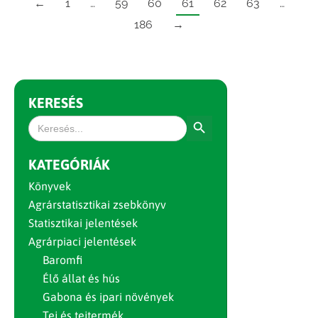
←
1
…
59
60
61
62
63
…
186
→
KERESÉS
Search Button
Search
for:
KATEGÓRIÁK
Könyvek
Agrárstatisztikai zsebkönyv
Statisztikai jelentések
Agrárpiaci jelentések
Baromfi
Élő állat és hús
Gabona és ipari növények
Tej és tejtermék