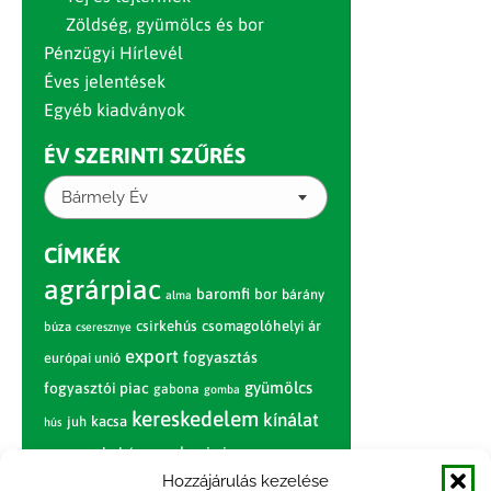
Zöldség, gyümölcs és bor
Pénzügyi Hírlevél
Éves jelentések
Egyéb kiadványok
ÉV SZERINTI SZŰRÉS
Bármely Év
CÍMKÉK
agrárpiac
baromfi
bor
bárány
alma
csirkehús
csomagolóhelyi ár
búza
cseresznye
export
fogyasztás
európai unió
gyümölcs
fogyasztói piac
gabona
gomba
kereskedelem
kínálat
juh
kacsa
hús
nagybani piac
marhahús
körte
narancs
nemzetközi árinformációk
Hozzájárulás kezelése