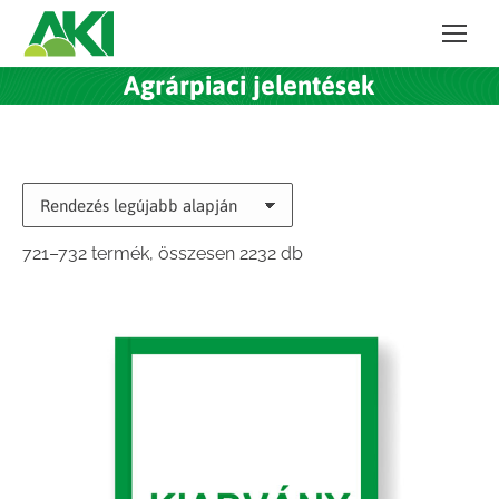
Agrárpiaci jelentések
Sorted
721–732 termék, összesen 2232 db
by
latest