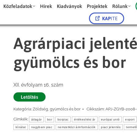
Közfeladatok
Hírek
Kiadványok
Projektek
Rólunk
KAP
ITE
Agrárpiaci jelent
gyümölcs és bor
XII. évfolyam 16. szám
Letöltés
Kategória:
Zöldség, gyümölcs és bor
Cikkszám:
APJ-ZGYB-2008-
Címkék:
átlagár
bor
borpiac
értékesítési ár
európai unió
export
kínálat
nagybani piac
nemzetközi árinformációk
piaci jelentés
termelő