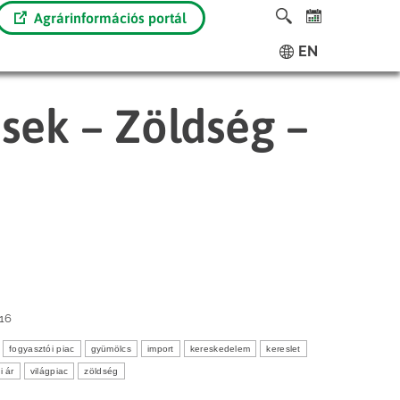
Agrárinformációs portál
EN
ések – Zöldség –
16
fogyasztói piac
gyümölcs
import
kereskedelem
kereslet
i ár
világpiac
zöldség