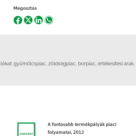
Megosztás
Share
Share
Share
Share
on
on
on
on
Facebook
X
LinkedIn
WhatsApp
at: gyümölcspiac, zöldségpiac, borpiac, értékesítési árak, te
A fontosabb termékpályák piaci
folyamatai, 2012