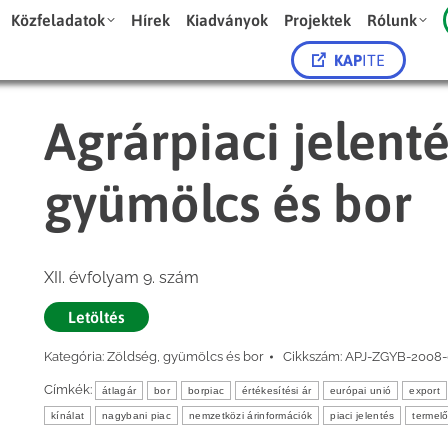
Közfeladatok
Hírek
Kiadványok
Projektek
Rólunk
KAP
ITE
Agrárpiaci jelent
gyümölcs és bor
XII. évfolyam 9. szám
Letöltés
Kategória:
Zöldség, gyümölcs és bor
Cikkszám:
APJ-ZGYB-2008
Címkék:
átlagár
bor
borpiac
értékesítési ár
európai unió
export
kínálat
nagybani piac
nemzetközi árinformációk
piaci jelentés
termelő