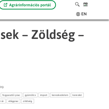
Agrárinformációs portál
EN
ések – Zöldség –
-09
fogyasztói piac
gyümölcs
import
kereskedelem
kereslet
i ár
világpiac
zöldség