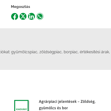
Megosztás
Share
Share
Share
Share
on
on
on
on
Facebook
X
LinkedIn
WhatsApp
at: gyümölcspiac, zöldségpiac, borpiac, értékesítési árak, te
Agrárpiaci jelentések – Zöldség,
gyümölcs és bor