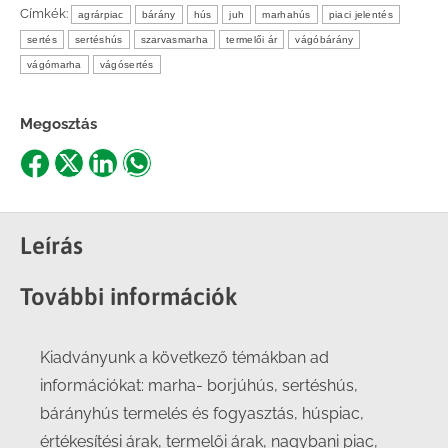
Címkék:
agrárpiac
bárány
hús
juh
marhahús
piaci jelentés
sertés
sertéshús
szarvasmarha
termelői ár
vágóbárány
vágómarha
vágósertés
Megosztás
Share
Share
Share
Share
on
on
on
on
Facebook
X
LinkedIn
WhatsApp
Leírás
További információk
Kiadványunk a következő témákban ad
információkat: marha- borjúhús, sertéshús,
bárányhús termelés és fogyasztás, húspiac,
értékesítési árak, termelői árak, nagybani piac,