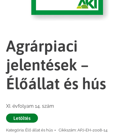
Agrárpiaci
jelentések –
Élőállat és hús
XI. évfolyam 14. szám
Letöltés
Kategória:
Élő állat és hús
Cikkszám:
APJ-EH-2008-14