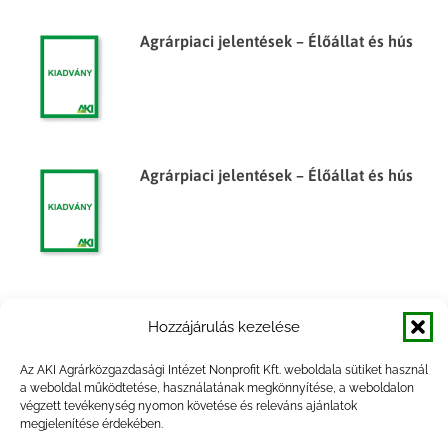
Agrárpiaci jelentések – Élőállat és hús
Agrárpiaci jelentések – Élőállat és hús
Egyes élelmiszeripari termékek
Hozzájárulás kezelése
árumérlege, 2010. I. félév
Az AKI Agrárközgazdasági Intézet Nonprofit Kft. weboldala sütiket használ
a weboldal működtetése, használatának megkönnyítése, a weboldalon
végzett tevékenység nyomon követése és releváns ajánlatok
megjelenítése érdekében.
Egyes élelmiszeripari termékek