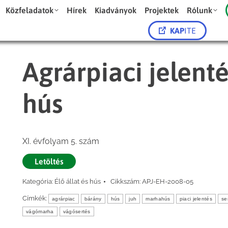
Közfeladatok
Hírek
Kiadványok
Projektek
Rólunk
KAP
ITE
Agrárpiaci jelenté
hús
XI. évfolyam 5. szám
Letöltés
Kategória:
Élő állat és hús
Cikkszám:
APJ-EH-2008-05
Címkék:
agrárpiac
bárány
hús
juh
marhahús
piaci jelentés
se
vágómarha
vágósertés