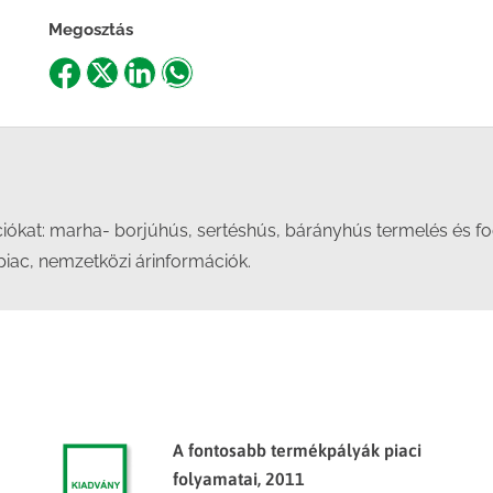
Megosztás
Share
Share
Share
Share
on
on
on
on
Facebook
X
LinkedIn
WhatsApp
kat: marha- borjúhús, sertéshús, bárányhús termelés és fogya
 piac, nemzetközi árinformációk.
A fontosabb termékpályák piaci
folyamatai, 2011