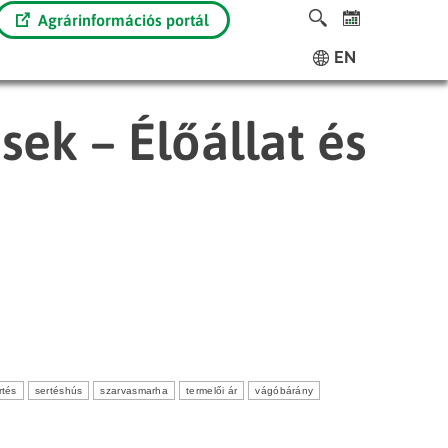
Agrárinformációs portál
EN
sek – Élőállat és
rtés
sertéshús
szarvasmarha
termelői ár
vágóbárány