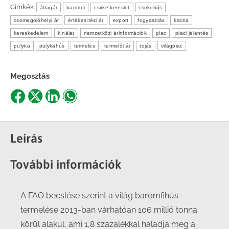
Címkék:
átlagár
baromfi
csirke kereslet
csirkehús
csomagolóhelyi ár
értékesítési ár
export
fogyasztás
kacsa
kereskedelem
kínálat
nemzetközi árinformációk
piac
piaci jelentés
pulyka
pulykahús
termelés
termelői ár
tojás
világpiac
Megosztás
Share
Share
Share
Share
on
on
on
on
Facebook
X
LinkedIn
WhatsApp
Leírás
További információk
A FAO becslése szerint a világ baromfihús-
termelése 2013-ban várhatóan 106 millió tonna
körül alakul, ami 1,8 százalékkal haladja meg a