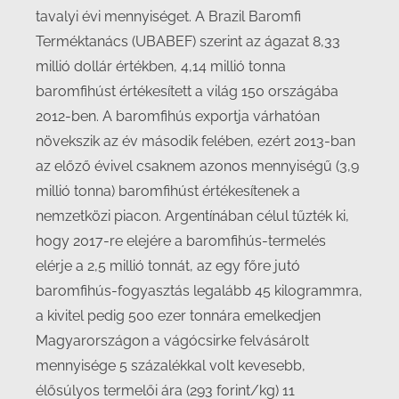
tavalyi évi mennyiséget. A Brazil Baromfi
Terméktanács (UBABEF) szerint az ágazat 8,33
millió dollár értékben, 4,14 millió tonna
baromfihúst értékesített a világ 150 országába
2012-ben. A baromfihús exportja várhatóan
növekszik az év második felében, ezért 2013-ban
az előző évivel csaknem azonos mennyiségű (3,9
millió tonna) baromfihúst értékesítenek a
nemzetközi piacon. Argentínában célul tűzték ki,
hogy 2017-re elejére a baromfihús-termelés
elérje a 2,5 millió tonnát, az egy főre jutó
baromfihús-fogyasztás legalább 45 kilogrammra,
a kivitel pedig 500 ezer tonnára emelkedjen
Magyarországon a vágócsirke felvásárolt
mennyisége 5 százalékkal volt kevesebb,
élősúlyos termelői ára (293 forint/kg) 11